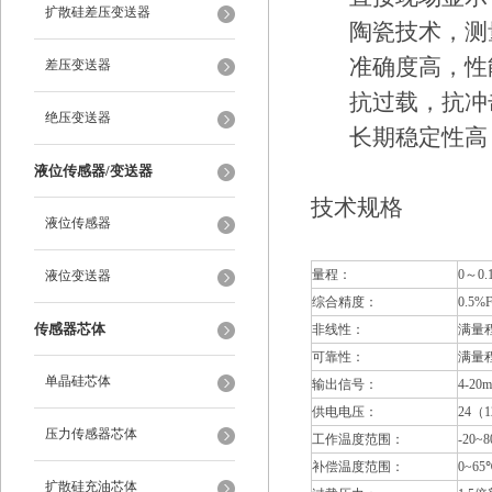
扩散硅差压变送器
陶瓷技术，测量
准确度高，性
差压变送器
抗过载，抗冲击
绝压变送器
长期稳定性高
液位传感器/变送器
技术规格
液位传感器
量程：
0～0.
液位变送器
综合精度：
0.5%
传感器芯体
非线性：
满量程
可靠性：
满量程
单晶硅芯体
输出信号：
4-2
供电电压：
24（
压力传感器芯体
工作温度范围：
-20
补偿温度范围：
0~65
扩散硅充油芯体