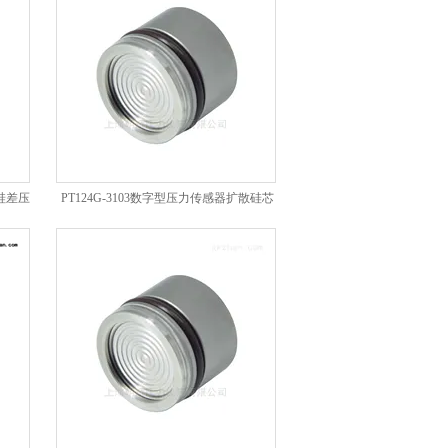
晶硅差压
PT124G-3103数字型压力传感器扩散硅芯
体