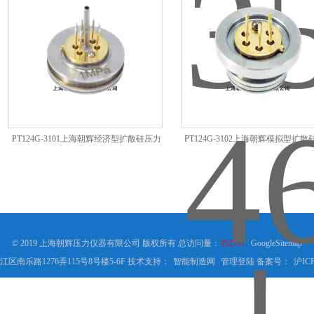
PT124G-3101上海朝辉经济型扩散硅压力
PT124G-3102上海朝辉模拟型扩
传感器芯体
传感器芯体
© 2019 上海朝辉压力仪器有限公司 版权所有 总访问量：
352787
GoogleSitemap
区南乐路1276弄115号8号楼5-6F 技术支持：
智能制造网
管理登陆
备案号：
沪ICP