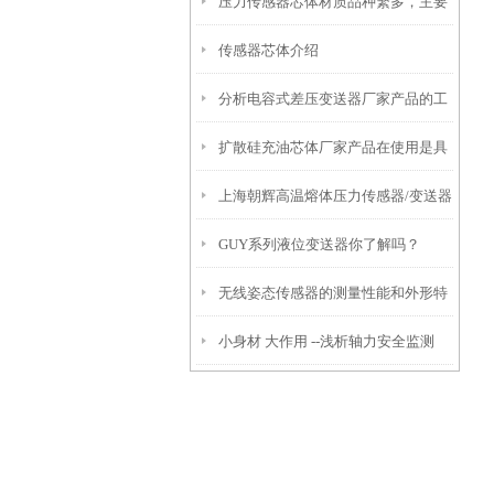
压力传感器芯体材质品种繁多，主要
传感器芯体介绍
有以下几种！
分析电容式差压变送器厂家产品的工
扩散硅充油芯体厂家产品在使用是具
作原理及特点
上海朝辉高温熔体压力传感器/变送器
有什么特点？
GUY系列液位变送器你了解吗？
安装前注意事项
无线姿态传感器的测量性能和外形特
小身材 大作用 --浅析轴力安全监测
点