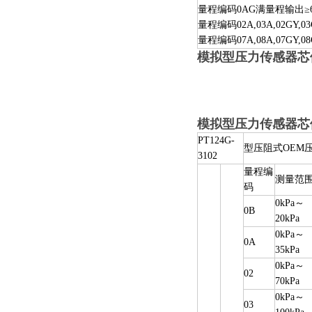
量程编码
0AG
满量程输出
≥
量程编码
02A,03A,02GY,0
量程编码
07A,08A,07GY,0
模拟型压力传感器芯
模拟型压力传感器芯
PT124G-
型压阻式
OEM
3102
量程编
测量范
码
0kPa
～
0B
20kPa
0kPa
～
0A
35kPa
0kPa
～
02
70kPa
0kPa
～
03