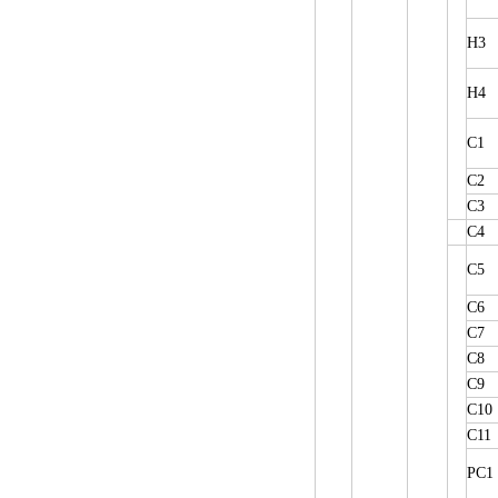
H3
H4
C1
C2
C3
C4
C5
C6
C7
C8
C9
C10
C11
PC1