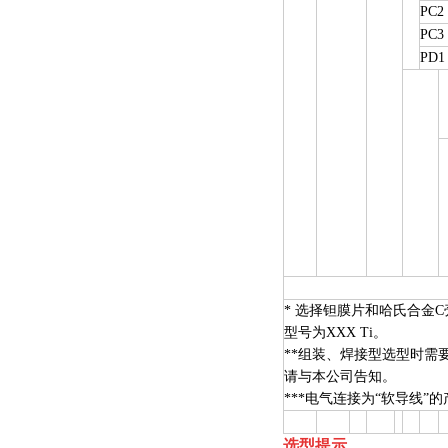
PC2
PC3
PD1
*
选择钽膜片和哈氏合金
C
型号为
XXX Ti
。
**
组装、焊接型选型时需
请与本公司告知。
***
电气连接为
“
软导线
”
的
选型提示