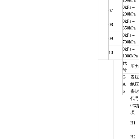
100kPa
0kPa
～
07
200kPa
0kPa
～
08
350kPa
0kPa
～
09
700kPa
0kPa
～
10
1000kPa
代
压力
号
G
表压
A
绝压
S
密封
代号
0
或
项
H1
H2