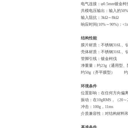
电气连接：
φ0.5mm
镀金柯
共模电压输出：输入的
50%
输入阻抗：
3kΩ
～
8
响应时间
(10%
～
90%)
：
结构性能
膜片材质：不锈钢
316L
、
壳体材质：不锈钢
316L
、
管脚引线：镀
净重量：约
23g
（通用型、
约
50g
（齐平膜型）
约
环境条件
位置影响：在任何方向偏
振动：在
10gRMS
，（
20
～
冲击：
100g
，
11ms
介质兼容性：对结构材料
基准条件