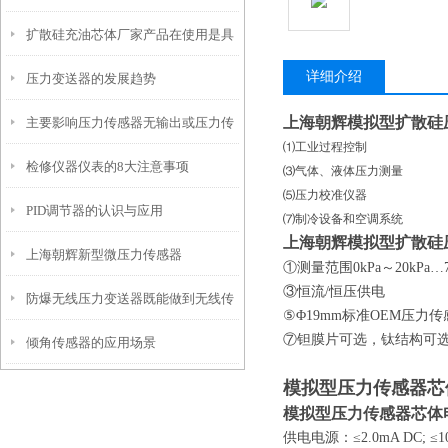
扩散硅充油芯体厂家产品在使用是具
详细介绍
压力变送器的发展趋势
有什么特点？
上海朝辉模拟型扩散硅
主要影响压力传感器无输出或压力传
⑴工业过程控制
检修仪器仪表的8大注意事项
感器输出不准的五大干扰因素
⑶气体、液体压力测
⑸
压力校准仪器
PID调节器的认识与应用
⑺制冷设备和空
上海朝辉模拟型扩散硅
上海朝辉新型微压力传感器
①
测量范围
0kPa
～
20k
③
恒流
/
恒压
防爆无线压力变送器既能做到无线传
⑤Φ19mm
标准
OEM
压力
⑦
钽膜片可选，
倾角传感器的应用场景
输，又能精确监测
模拟型压力传感器芯
模拟型压力传感器芯体
供电电源：
≤2.0mA DC;