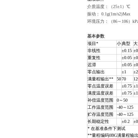
介质温度：（
25±1
）
振动：
0.1g(1m/
环境压力：（
86
～
106
）
基本参数
项目
*
小
典型
大
非线性
±0.15
±0
重复性
±0.05
±0
迟滞
±0.05
±0
零点输出
±1
±2
满量程输出
**
50
70
12
零点温度误差
±0.75
±1
满度温度误差
±0.75
±1
补偿温度范围
0
～
50
工作温度范围
-40
～
125
贮存温度范围
-40
～
125
长期稳定性
±0.2
±0
*
在基准条件下测试
**
量程编码
0BG
满量程输