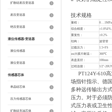
扩散硅差压变送器
技术规格
差压变送器
量程：
0….1MP
绝压变送器
综合精度：
±1.0%FS,
重复性：
±0.2%
液位传感器/变送器
结构：
波登管
过载压力：
1.5×FS
液位传感器
zui大膜片耐温：
360℃
表盘直径：
100mm
液位变送器
过程连接：
1/2″-20
PT124Y-6
传感器芯体
场指针指示、德国
单晶硅芯体
多种远传输出方
压力。对于必须
压力传感器芯体
式压力表或卫生
扩散硅充油芯体