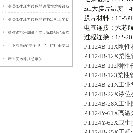
高温熔体压力传感器送器在熔喷设备
zui大膜片温度：
4
膜片材料：
15-5P
高温熔体压力传感器在挤出机上的使
正确安装示意图
电气连接：六芯
精准管控冷却液介质，赋能绿色液冷
用注意事项
过程连接：
1/2-2
PT124B-11
井下流量的“安全卫士”：矿用本安型
落地 CZ-D液冷设备浓度变送器
PT124B-12
差压变送器注意事项
流量变送器，守护生产每一刻！
PT124B-11
PT124B-12
PT124B-21
PT124B-22X
PT124B-28
PT124Y-61
PT124Y-62X
PT124B-25