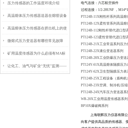
压力传感器的工作温度环境介绍
电气连接：六芯航空插件
安装前注意事项
过程连接：
1/2-20UNF
，
M14*1
高温熔体压力传感器送器在熔喷设备
PT124B-11X刚性杆系列高
PT124B-12X柔性管系列高
高温熔体压力传感器在挤出机上的使
正确安装示意图
PT124B-112刚性杆替代进
PT124B-123柔性管替代进
微熔式压力变送器有哪些常见故障
用注意事项
PT124B-21X工业常温系列压
PT124B-22X液位变送器系列
矿用温度传感器为什么必须有MA标
PT124B-28X工业防爆压力变
PT124Y-61X高温熔体隔膜压
让化工、油气与矿业“无忧”监测——
志？没有这个证，下井就是违法！
PT124Y-62X卫生型隔膜压力
PT124B-25X工程设备（盾
PT124B-281系列防爆压力变送器
PT124B-23X空调、制冷机
/压
PT124B-24X汽车压力变送器系
WR-20X工业用温度传感器系列
BP10X爆破阀系列
上海朝辉压力仪器有限公
向客户提供高品质的传感器、