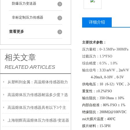
防爆压力变送器
非标定制压力传感器
详细介绍
查看更多
主要技术参数：
压力量程：0~3.5MPa~300MPa
相关文章
过载压力：1.5*FSO
综合精度：0.5%，1.0%
RELATED ARTICLES
输出信号：
3.33 mV/V
，
2mV/V
4-20mA, 0-10V
，
0-5V
从塑料到金属：高温熔体传感器助力
供电电压：
10
（
6-12
）
VDC
，
2
重复性：±
0.2%FSO
高温熔体压力传感器耐温多少度？选
制造工艺效率提升
输出阻抗：
350 Ohms
±
10%
内部自校准：
80% FSO
±
1%
高温熔体压力传感器具有以下3个主
型必须知道的参数
绝缘阻抗：
200M
Ω
@100VDC
zui大膜片温度：
400
℃
上海朝辉高温熔体压力传感器/变送器
要特点
膜片材料：
15-5PH