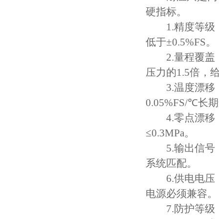
硬指标。
1.精度等级：主
低于±0.5%FS。
2.量程覆盖：常
压力的1.5倍，
3.温度漂移：优质
0.05%FS/℃
4.零点漂移：要
≤0.3MPa。
5.输出信号：常
系统匹配。
6.供电电压：分
电源必须兼容。
7.防护等级：