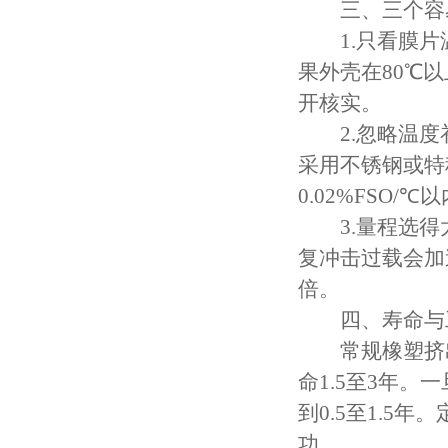
三、三个容
1.只看膜片温
果外壳在80℃
开核实。
2.忽略温度
采用不锈钢或特
0.02%FSO
3.量程选得太满
复冲击过载会加
倍。
四、寿命与
常规橡塑挤出
命1.5至3年
到0.5至1.
功。