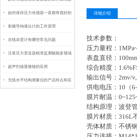
如何保持压力传感器一直都有很好的
性能特点
详细介绍
射频导纳液位计的工作原理
稳定性
技术参数：
在线浓度计有哪些常见问题
压力量程：
1MPa
注浆压力变送器精准监测赋能多领域
表盘直径：
100m
综合精度：
1.6%F
超声扫描显微镜的应用
工程安全的隐形卫士
输出信号：
2mv/
无线水平结构测量仪的产品特点和应
供电电压：
10（6
用需求
膜片耐温：
0~125
结构原理：波登
膜片材质：
316L
壳体材质：不锈
压力连接：
M14*