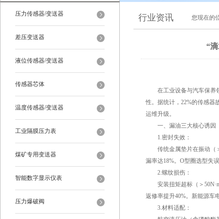
压力传感器/变送器
行业资讯
您现在的
差压变送器
“
液位传感器/变送器
传感器芯体
在工业设备与汽车保养
性。据统计，22%的传感
温度传感器/变送器
运维升级。
一、漏油三大核心诱因
工业隔膜压力表
1.密封失效：
传统金属垫片在振动（＞5g
煤矿专用变送器
漏率达18%。O型圈选型失误
2.螺纹损伤：
智能数字显示仪表
安装扭矩超标（＞50N·m
返修率提升40%。新能源
压力爆破阀
3.材料适配：