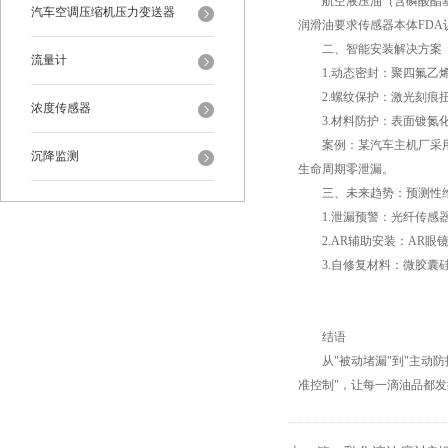
航空液压油（含磷酸酯基）
汽车空调压缩机压力变送器
润滑油要求传感器本体FD
二、智能安装解决方案
流量计
1.动态密封：聚四氟乙烯（P
2.螺纹保护：激光刻痕扭
浓度传感器
3.材料防护：表面镀氮化钛
案例：某汽车主机厂采用磁
沉降监测
生命周期零泄漏。
三、未来趋势：预测性
1.泄漏预警：光纤传感器
2.AR辅助安装：AR眼镜
3.自修复材料：微胶囊硅
结语
从"被动堵漏"到"主动防
准控制"，让每一滴油品都