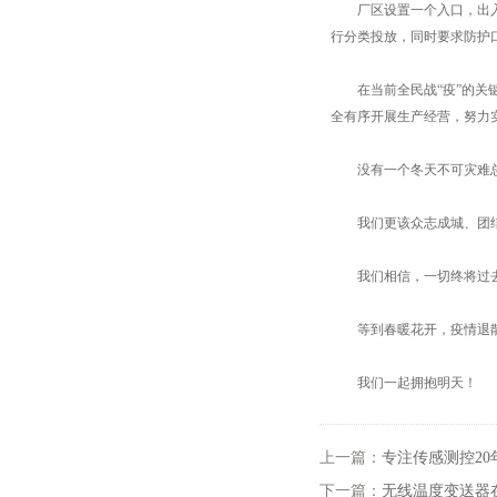
厂区设置一个入口，出入口
行分类投放，同时要求防护
在当前全民战“疫”的关键
全有序开展生产经营，努力实
没有一个冬天不可灾难总
我们更该众志成城、团
我们相信，一切终将过
等到春暖花开，疫情退
我们一起拥抱明天！
上一篇：
专注传感测控20
下一篇：
无线温度变送器