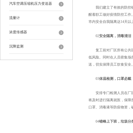
汽车空调压缩机压力变送器
我们建立了有效的防控机制
醒着职工做好疫情防控工作
流量计
市内安全自我隔离达14天
浓度传感器
02
安全隔离，消毒清洁
沉降监测
复工前对厂区所有公共区域
低风险。同时在人员密集场
送，切实保障员工饮食安全
03
体温检测，口罩必戴
安排专门检测人员在厂区出
将及时进行隔离就医，保障
口罩、消毒液等防疫物资，
04
错峰上下班，垃圾分