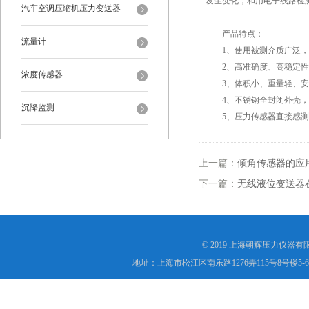
发生变化，和用电子线路检
汽车空调压缩机压力变送器
产品特点：
流量计
1、使用被测介质广泛，可
2、高准确度、高稳定性
浓度传感器
3、体积小、重量轻、安
4、不锈钢全封闭外壳，
沉降监测
5、压力传感器直接感测
上一篇：
倾角传感器的应
下一篇：
无线液位变送器
© 2019 上海朝辉压力仪器
地址：上海市松江区南乐路1276弄115号8号楼5-