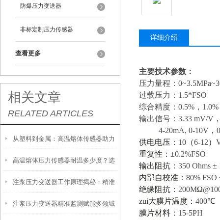
防爆压力变送器
非标定制压力传感器
详细介绍
查看更多
主要技术参数：
压力量程：
0~3.5MPa~
相关文章
过载压力：
1.5*FSO
综合精度：
0.5%
，
1.0%
RELATED ARTICLES
输出信号：
3.33 mV/V
4-20mA, 0-10V
，
从塑料到金属：高温熔体传感器助力
供电电压：
10
（
6-12
）
重复性：±
0.2%FSO
高温熔体压力传感器耐温多少度？选
制造工艺效率提升
输出阻抗：
350 Ohms
±
内部自校准：
80% FSO
注浆压力变送器工作原理揭秘：精准
型必须知道的参数
绝缘阻抗：
200M
Ω
@10
zui大膜片温度：
400
℃
注浆压力变送器精准监测赋能多领域
感知地下压力的核心技术
膜片材料：
15-5PH