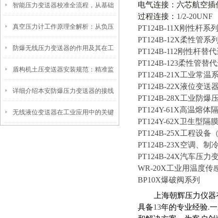
电气连接：六芯航空插
智能压力变送器校准全流程，从基础
工程安全的隐形卫士
过程连接：
1/2-20UNF
真空压力计工作原理全解析：从负压
操作到精准调优
PT124B-11X
刚性杆系
PT124B-12X
柔性管系
防爆无线压力变送器的作用及其在工
测量到工业监控的精密之道
PT124B-112
刚性杆替代
PT124B-123
柔性管替代
盾构机土压变送器安装规范：精准监
业安全中的重要性
PT124B-21X
工业常温
PT124B-22X
液位变送
详细介绍本安防爆压力变送器的接线
测，安全施工的保障
PT124B-28X
工业防爆
PT124Y-61X
高温熔体
无线液位变送器在工业应用中的关键
方法
PT124Y-62X
卫生型隔
PT124B-25X
工程设备
作用和价值
PT124B-23X
空调、制
PT124B-24X
汽车压力
WR-20X
工业用温度传
BP10X
爆破阀系列
上海朝辉压力仪器
具备
13
年的专业经验
.
一