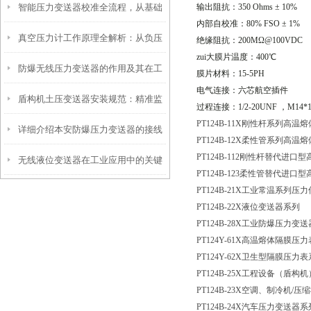
智能压力变送器校准全流程，从基础
输出阻抗：
350 Ohms
±
10%
工程安全的隐形卫士
内部自校准：
80% FSO
±
1%
真空压力计工作原理全解析：从负压
操作到精准调优
绝缘阻抗：
200M
Ω
@100VDC
zui大膜片温度：
400
℃
防爆无线压力变送器的作用及其在工
测量到工业监控的精密之道
膜片材料：
15-5PH
电气连接：六芯航空插件
盾构机土压变送器安装规范：精准监
业安全中的重要性
过程连接：
1/2-20UNF
，
M14*1
PT124B-11X刚性杆系列高
详细介绍本安防爆压力变送器的接线
测，安全施工的保障
PT124B-12X柔性管系列高
PT124B-112刚性杆替代进
无线液位变送器在工业应用中的关键
方法
PT124B-123柔性管替代进
PT124B-21X工业常温系列压
作用和价值
PT124B-22X液位变送器系列
PT124B-28X工业防爆压力变
PT124Y-61X高温熔体隔膜压
PT124Y-62X卫生型隔膜压力
PT124B-25X工程设备（盾
PT124B-23X空调、制冷机
/压
PT124B-24X汽车压力变送器系