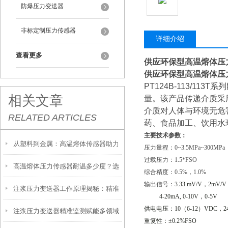
防爆压力变送器
非标定制压力传感器
详细介绍
查看更多
供应环保型高温熔体压
供应环保型高温熔体压
PT124B-113/113T
系列
相关文章
量。该产品传递介质采
介质对人体与环境无危
RELATED ARTICLES
药、食品加工、饮用水
主要技术参数：
从塑料到金属：高温熔体传感器助力
压力量程：0~3.5MPa~300MPa
过载压力：1.5*FSO
高温熔体压力传感器耐温多少度？选
制造工艺效率提升
综合精度：0.5%，1.0%
输出信号：
3.33 mV/V
，
2mV/V
注浆压力变送器工作原理揭秘：精准
型必须知道的参数
4-20mA, 0-10V
，
0-5V
供电电压：
10
（
6-12
）
VDC
，
2
注浆压力变送器精准监测赋能多领域
感知地下压力的核心技术
重复性：±
0.2%FSO