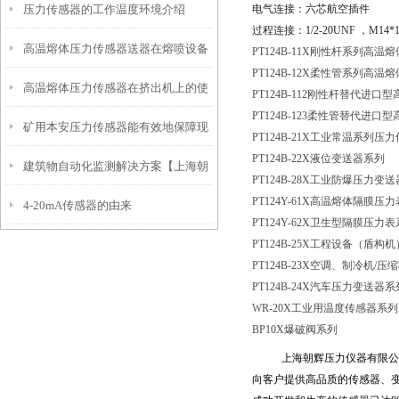
压力传感器的工作温度环境介绍
电气连接：六芯航空插件
安装前注意事项
过程连接：
1/2-20UNF
，
M14*1
高温熔体压力传感器送器在熔喷设备
PT124B-11X刚性杆系列高
PT124B-12X柔性管系列高
高温熔体压力传感器在挤出机上的使
正确安装示意图
PT124B-112刚性杆替代进
PT124B-123柔性管替代进
矿用本安压力传感器能有效地保障现
用注意事项
PT124B-21X工业常温系列压
PT124B-22X液位变送器系列
建筑物自动化监测解决方案【上海朝
场人员和设备的安全
PT124B-28X工业防爆压力变
PT124Y-61X高温熔体隔膜压
4-20mA传感器的由来
辉沉降自动化监测】
PT124Y-62X卫生型隔膜压力
PT124B-25X工程设备（盾
PT124B-23X空调、制冷机
/压
PT124B-24X汽车压力变送器系
WR-20X工业用温度传感器系列
BP10X爆破阀系列
上海朝辉压力仪器有限公
向客户提供高品质的传感器、