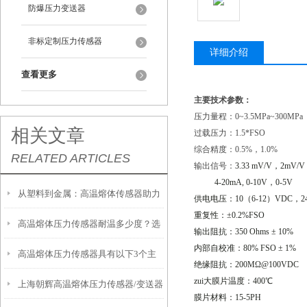
防爆压力变送器
非标定制压力传感器
详细介绍
查看更多
主要技术参数：
压力量程：0~3.5MPa~300MPa
相关文章
过载压力：1.5*FSO
综合精度：0.5%，1.0%
RELATED ARTICLES
输出信号：
3.33 mV/V
，
2mV/V
4-20mA, 0-10V
，
0-5V
从塑料到金属：高温熔体传感器助力
供电电压：
10
（
6-12
）
VDC
，
2
重复性：±
0.2%FSO
高温熔体压力传感器耐温多少度？选
制造工艺效率提升
输出阻抗：
350 Ohms
±
10%
内部自校准：
80% FSO
±
1%
高温熔体压力传感器具有以下3个主
型必须知道的参数
绝缘阻抗：
200M
Ω
@100VDC
zui大膜片温度：
400
℃
上海朝辉高温熔体压力传感器/变送器
要特点
膜片材料：
15-5PH