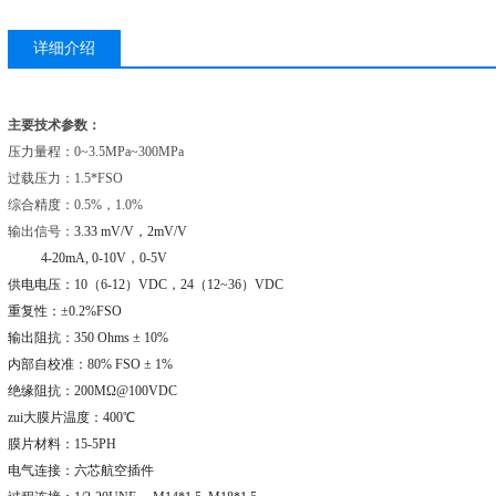
详细介绍
主要技术参数：
压力量程：0~3.5MPa~300MPa
过载压力：1.5*FSO
综合精度：0.5%，1.0%
输出信号：
3.33 mV/V
，
2mV/V
4-20mA, 0-10V
，
0-5V
供电电压：
10
（
6-12
）
VDC
，
24
（
12~36
）
VDC
重复性：±
0.2%FSO
输出阻抗：
350 Ohms
±
10%
内部自校准：
80% FSO
±
1%
绝缘阻抗：
200M
Ω
@100VDC
zui大膜片温度：
400
℃
膜片材料：
15-5PH
电气连接：六芯航空插件