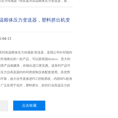
体压力传感器
>供应嘉兴高温熔体压力变送器，塑料挤出机变送器
温熔体压力变送器，塑料挤出机变
04-13
X/12X系列高温熔体压力传感器/变送器，是我公司针对国内
市场推出的一款产品，可以跟美国dynisco、意大利
界同类产品相媲美，价格比进口更实惠。该系列产品可
字压力仪表及国内外同类按制仪表配套使用。其优势
可靠，放大信号直接进PLC控制系统，内部80%校准
。广泛应用于化纤，塑料挤出，纺织行业高温压力的
点击收藏