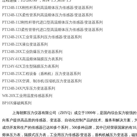
过程连接：
1/2-20UNF
，
M14*1.5 ,M18*1.5
PT124B-11X刚性杆系列高温熔体压力传感器
/变送器系列
PT124B-12X柔性管系列高温熔体压力传感器
/变送器系列
PT124B-112刚性杆替代进口型高温熔体压力传感器
/变送器系列
PT124B-123柔性管替代进口型高温熔体压力传感器
/变送器系列
PT124B-21X工业常温系列压力传感器
/变送器系列
PT124B-22X液位变送器系列
PT124B-28X工业防爆压力变送器系列
PT124Y-61X高温熔体隔膜压力表系列
PT124Y-62X卫生型隔膜压力表系列
PT124B-25X工程设备（盾构机）压力变送器系列
PT124B-23X空调、制冷机
/压缩机压力变送器系列
PT124B-24X汽车压力变送器系列
WR-20X工业用温度传感器系列
BP10X爆破阀系列
上海朝辉压力仪器有限公司（
ZHYQ
）成立于
1999
年，是国内综合实力较强的
向客户提供高品质的传感器、变送器、自动化控制产品的技术、服务和解决方案，
成功开发和生产的传感器已达
80
多个系列，
500
多种品牌，其中已经荣获国家的有
10
熔体压力表，隔膜式压力表，工业用压力传感器
/
变送器，盾构机械压力变送器，磁