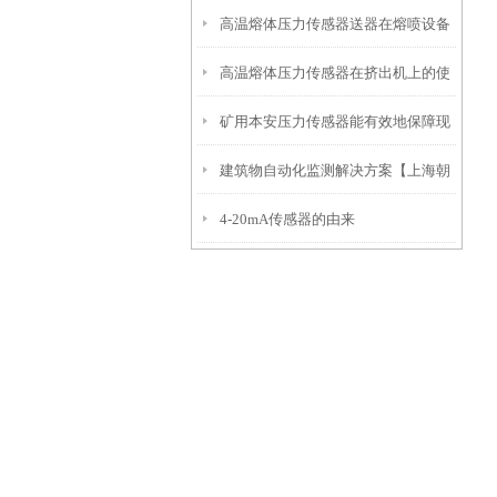
高温熔体压力传感器送器在熔喷设备
高温熔体压力传感器在挤出机上的使
正确安装示意图
矿用本安压力传感器能有效地保障现
用注意事项
建筑物自动化监测解决方案【上海朝
场人员和设备的安全
4-20mA传感器的由来
辉沉降自动化监测】