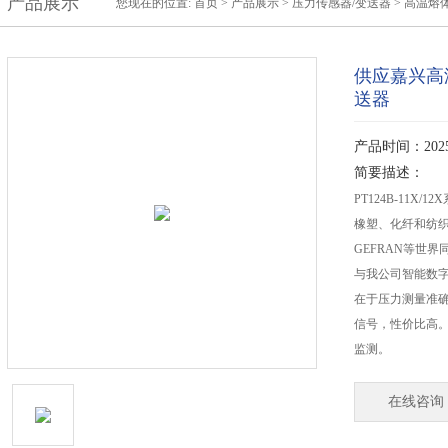
产品展示
您现在的位置:
首页
>
产品展示
>
压力传感器/变送器
>
高温熔
供应嘉兴高
送器
产品时间：2025-
简要描述：
PT124B-11
橡塑、化纤和纺织
GEFRAN等世
与我公司智能数
在于压力测量准确
信号，性价比高
监测。
在线咨询