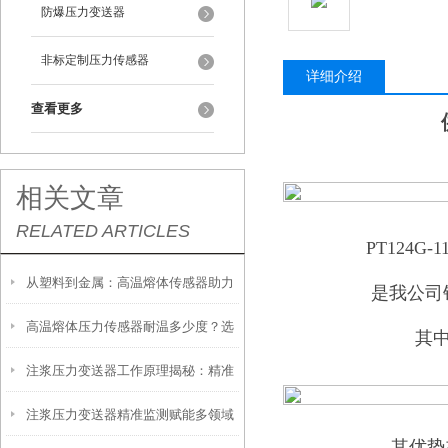
防爆压力变送器
非标定制压力传感器
详细介绍
查看更多
相关文章
RELATED ARTICLES
PT124G-11
从塑料到金属：高温熔体传感器助力
是我公司
高温熔体压力传感器耐温多少度？选
制造工艺效率提升
其
注浆压力变送器工作原理揭秘：精准
型必须知道的参数
注浆压力变送器精准监测赋能多领域
感知地下压力的核心技术
其优势