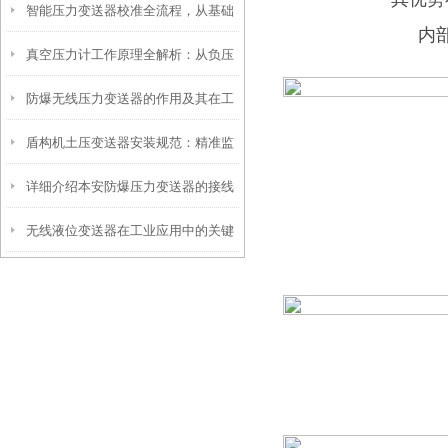
智能压力变送器校准全流程，从基础
工程安全的隐形卫士
内
真空压力计工作原理全解析：从负压
操作到精准调优
防爆无线压力变送器的作用及其在工
测量到工业监控的精密之道
盾构机土压变送器安装规范：精准监
业安全中的重要性
详细介绍本安防爆压力变送器的接线
测，安全施工的保障
无线液位变送器在工业应用中的关键
方法
作用和价值