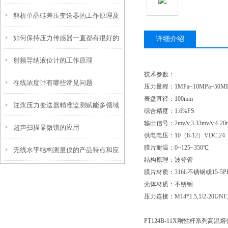
解析单晶硅差压变送器的工作原理及
如何保持压力传感器一直都有很好的
性能特点
详细介绍
射频导纳液位计的工作原理
稳定性
技术参数：
在线浓度计有哪些常见问题
压力量程：
1MPa~10MPa~50MP
表盘直径：
100mm
注浆压力变送器精准监测赋能多领域
综合精度：
1.6%FS
输出信号：
2mv/v,3.33mv/v,
超声扫描显微镜的应用
工程安全的隐形卫士
供电电压：
10（6-12）VDC,24
膜片耐温：
0~125~350℃
无线水平结构测量仪的产品特点和应
结构原理：波登管
膜片材质：
316L不锈钢或15-5P
用需求
壳体材质：不锈钢
压力连接：
M14*1.5,1/2-2
PT124B-11X刚性杆系列高