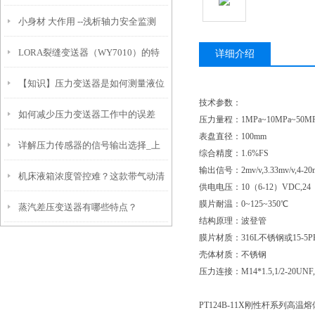
小身材 大作用 --浅析轴力安全监测
效生产的关键装备
LORA裂缝变送器（WY7010）的特
详细介绍
【知识】压力变送器是如何测量液位
点和安装注意事项
技术参数：
如何减少压力变送器工作中的误差
的？
压力量程：
1MPa~10MPa~50MP
表盘直径：
100mm
详解压力传感器的信号输出选择_上
综合精度：
1.6%FS
输出信号：
2mv/v,3.33mv/v,
机床液箱浓度管控难？这款带气动清
海朝辉
供电电压：
10（6-12）VDC,24
膜片耐温：
0~125~350℃
蒸汽差压变送器有哪些特点？
洗的在线浓度变送器，省心又精准！
结构原理：波登管
膜片材质：
316L不锈钢或15-5P
壳体材质：不锈钢
压力连接：
M14*1.5,1/2-2
PT124B-11X刚性杆系列高