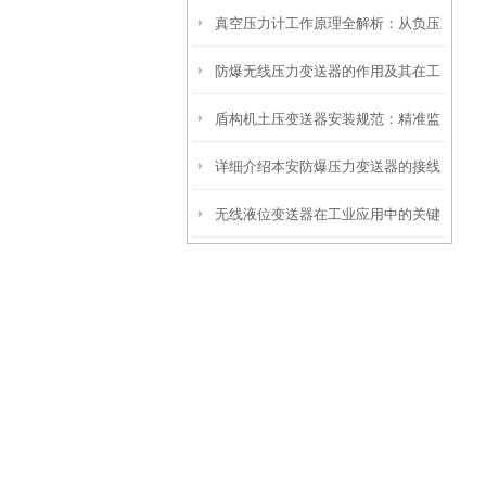
真空压力计工作原理全解析：从负压
操作到精准调优
防爆无线压力变送器的作用及其在工
测量到工业监控的精密之道
盾构机土压变送器安装规范：精准监
业安全中的重要性
详细介绍本安防爆压力变送器的接线
测，安全施工的保障
无线液位变送器在工业应用中的关键
方法
作用和价值