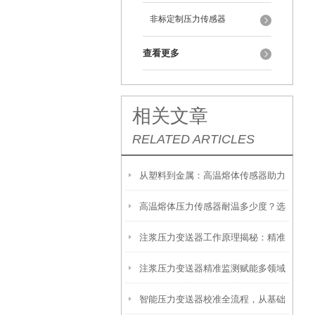
非标定制压力传感器
查看更多
相关文章
RELATED ARTICLES
从塑料到金属：高温熔体传感器助力
高温熔体压力传感器耐温多少度？选
制造工艺效率提升
注浆压力变送器工作原理揭秘：精准
型必须知道的参数
注浆压力变送器精准监测赋能多领域
感知地下压力的核心技术
智能压力变送器校准全流程，从基础
工程安全的隐形卫士