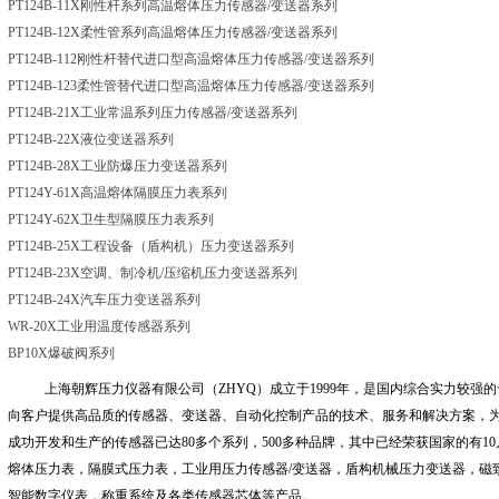
PT124B-11X刚性杆系列高温熔体压力传感器
/变送器系列
PT124B-12X柔性管系列高温熔体压力传感器
/变送器系列
PT124B-112刚性杆替代进口型高温熔体压力传感器
/变送器系列
PT124B-123柔性管替代进口型高温熔体压力传感器
/变送器系列
PT124B-21X工业常温系列压力传感器
/变送器系列
PT124B-22X液位变送器系列
PT124B-28X工业防爆压力变送器系列
PT124Y-61X高温熔体隔膜压力表系列
PT124Y-62X卫生型隔膜压力表系列
PT124B-25X工程设备（盾构机）压力变送器系列
PT124B-23X空调、制冷机
/压缩机压力变送器系列
PT124B-24X汽车压力变送器系列
WR-20X工业用温度传感器系列
BP10X爆破阀系列
上海朝辉压力仪器有限公司（
ZHYQ
）成立于
1999
年，是国内综合实力较强的
向客户提供高品质的传感器、变送器、自动化控制产品的技术、服务和解决方案，
成功开发和生产的传感器已达
80
多个系列，
500
多种品牌，其中已经荣获国家的有
10
熔体压力表，隔膜式压力表，工业用压力传感器
/
变送器，盾构机械压力变送器，磁
智能数字仪表，称重系统及各类传感器芯体等产品。