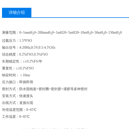
详细介绍
测量范围：
0~1mmH
0~200mmH
0~1mH20~5mH20~10mH
0~50mH
0~150mH
0
2
2
2
2
2
过载压力：
1.5*FSO
输出信号：
4-20Ma,0-5V,0.5-4.5V,Hz
综合精度：
0.2%FSO,0.5%FSO
长期稳定性：≤±
0.2%FS/年
重复性：≤±
0.2%FSO
响应时间：＜
10ms
压力接口：即插即用
密封方式：防水固线套
+密封圈+密封胶+灌胶等多种密封
安装方式：快速接头
出线方式：直接出现
补偿温度范围：
0~65℃
工作温度：
0~85℃