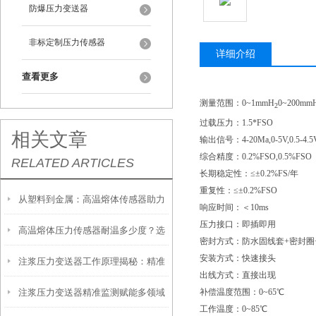
防爆压力变送器
非标定制压力传感器
详细介绍
查看更多
测量范围：
0~1mmH
0~200mm
2
过载压力：
1.5*FSO
相关文章
输出信号：
4-20Ma,0-5V,0.5-4.5
综合精度：
0.2%FSO,0.5%FSO
RELATED ARTICLES
长期稳定性：≤±
0.2%FS/年
重复性：≤±
0.2%FSO
从塑料到金属：高温熔体传感器助力
响应时间：＜
10ms
压力接口：即插即用
高温熔体压力传感器耐温多少度？选
制造工艺效率提升
密封方式：防水固线套
+密封圈
安装方式：快速接头
注浆压力变送器工作原理揭秘：精准
型必须知道的参数
出线方式：直接出现
注浆压力变送器精准监测赋能多领域
补偿温度范围：
0~65℃
感知地下压力的核心技术
工作温度：
0~85℃