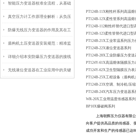
智能压力变送器校准全流程，从基础
工程安全的隐形卫士
PT124B-11X刚性杆系列高
真空压力计工作原理全解析：从负压
操作到精准调优
PT124B-12X柔性管系列高
PT124B-112刚性杆替代进
防爆无线压力变送器的作用及其在工
测量到工业监控的精密之道
PT124B-123柔性管替代进
PT124B-21X工业常温系列压
盾构机土压变送器安装规范：精准监
业安全中的重要性
PT124B-22X液位变送器系列
PT124B-28X工业防爆压力变
详细介绍本安防爆压力变送器的接线
测，安全施工的保障
PT124Y-61X高温熔体隔膜压
无线液位变送器在工业应用中的关键
PT124Y-62X卫生型隔膜压力
方法
PT124B-25X工程设备（盾
作用和价值
PT124B-23X空调、制冷机
/压
PT124B-24X汽车压力变送器系
WR-20X工业用温度传感器系列
BP10X爆破阀系列
上海朝辉压力仪器有限公
向客户提供高品质的传感器、
成功开发和生产的传感器已达
8