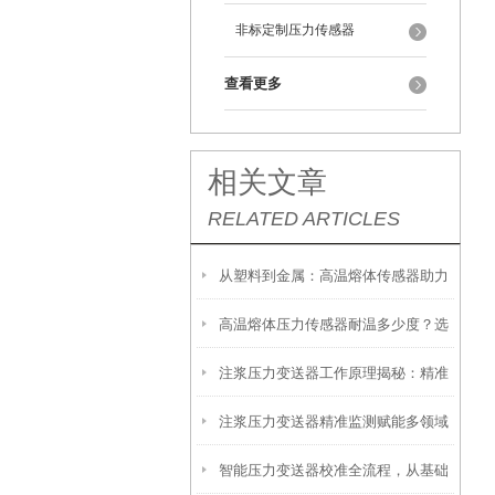
非标定制压力传感器
查看更多
相关文章
RELATED ARTICLES
从塑料到金属：高温熔体传感器助力
高温熔体压力传感器耐温多少度？选
制造工艺效率提升
注浆压力变送器工作原理揭秘：精准
型必须知道的参数
注浆压力变送器精准监测赋能多领域
感知地下压力的核心技术
智能压力变送器校准全流程，从基础
工程安全的隐形卫士