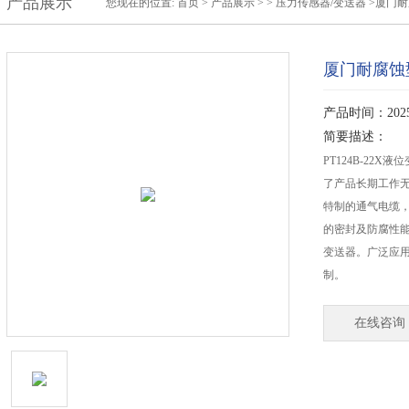
产品展示
您现在的位置:
首页
>
产品展示
> >
压力传感器/变送器
>厦门
厦门耐腐蚀
产品时间：2025-
简要描述：
PT124B-22
了产品长期工作
特制的通气电缆
的密封及防腐性
变送器。广泛应
制。
在线咨询