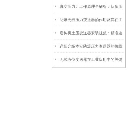
真空压力计工作原理全解析：从负压
操作到精准调优
防爆无线压力变送器的作用及其在工
测量到工业监控的精密之道
盾构机土压变送器安装规范：精准监
业安全中的重要性
详细介绍本安防爆压力变送器的接线
测，安全施工的保障
无线液位变送器在工业应用中的关键
方法
作用和价值