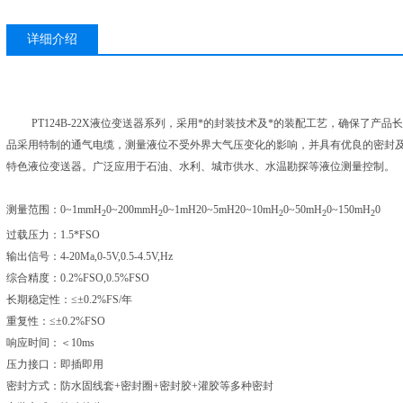
详细介绍
PT124B-22X液位变送器系列，采用*的封装技术及*的装配工艺，确保了
品采用特制的通气电缆，测量液位不受外界大气压变化的影响，并具有优良的密封
特色液位变送器。广泛应用于石油、水利、城市供水、水温勘探等液位测量控制。
测量范围：
0~1mmH
0~200mmH
0~1mH20~5mH20~10mH
0~50mH
0~150mH
0
2
2
2
2
2
过载压力：
1.5*FSO
输出信号：
4-20Ma,0-5V,0.5-4.5V,Hz
综合精度：
0.2%FSO,0.5%FSO
长期稳定性：≤±
0.2%FS/年
重复性：≤±
0.2%FSO
响应时间：＜
10ms
压力接口：即插即用
密封方式：防水固线套
+密封圈+密封胶+灌胶等多种密封