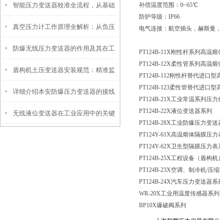
智能压力变送器校准全流程，从基础
补偿温度范围：
0~65℃
工程安全的隐形卫士
防护等级：
IP66
真空压力计工作原理全解析：从负压
操作到精准调优
电气连接：航空插头，赫斯曼
防爆无线压力变送器的作用及其在工
测量到工业监控的精密之道
PT124B-11X刚性杆系列高
PT124B-12X柔性管系列高
盾构机土压变送器安装规范：精准监
业安全中的重要性
PT124B-112刚性杆替代进
PT124B-123柔性管替代进
详细介绍本安防爆压力变送器的接线
测，安全施工的保障
PT124B-21X工业常温系列压
PT124B-22X液位变送器系列
无线液位变送器在工业应用中的关键
方法
PT124B-28X工业防爆压力变
PT124Y-61X高温熔体隔膜压
作用和价值
PT124Y-62X卫生型隔膜压力
PT124B-25X工程设备（盾
PT124B-23X空调、制冷机
/压
PT124B-24X汽车压力变送器系
WR-20X工业用温度传感器系列
BP10X爆破阀系列