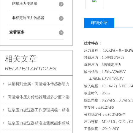
防爆压力变送器
非标定制压力传感器
详细介绍
查看更多
技术特点：
压力量程：
-100KPA～0～1KP
相关文章
过载压力：
1.5倍额定压力
爆破压力：
3倍额定压力
RELATED ARTICLES
输出信号：
1.5Mv/V,2mV/V
4-20Ma,1-5V/10V,0-5V
从塑料到金属：高温熔体传感器助力
输入电压：
10（6-12）VDC , 
响应时间：≤
5ms
高温熔体压力传感器耐温多少度？选
制造工艺效率提升
综合精度：
0.25%FS，0.5%FS,
重复性：≤±
0.2%FS
注浆压力变送器工作原理揭秘：精准
型必须知道的参数
长期稳定性：≤±
0.2%FS/年
压力连接：
M14*1.5，G1/2，G1/
注浆压力变送器精准监测赋能多领域
感知地下压力的核心技术
工作温度：
-20~0~80℃