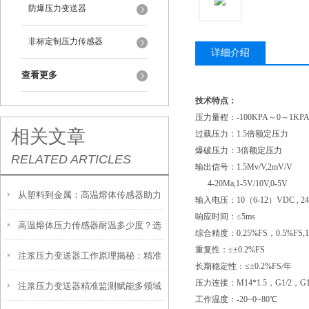
防爆压力变送器
非标定制压力传感器
详细介绍
查看更多
技术特点：
压力量程：
-100KPA～0～1KP
相关文章
过载压力：
1.5倍额定压力
爆破压力：
3倍额定压力
RELATED ARTICLES
输出信号：
1.5Mv/V,2mV/V
4-20Ma,1-5V/10V,0-5V
从塑料到金属：高温熔体传感器助力
输入电压：
10（6-12）VDC , 
响应时间：≤
5ms
高温熔体压力传感器耐温多少度？选
制造工艺效率提升
综合精度：
0.25%FS，0.5%FS,
重复性：≤±
0.2%FS
注浆压力变送器工作原理揭秘：精准
型必须知道的参数
长期稳定性：≤±
0.2%FS/年
压力连接：
M14*1.5，G1/2，G1/
注浆压力变送器精准监测赋能多领域
感知地下压力的核心技术
工作温度：
-20~0~80℃