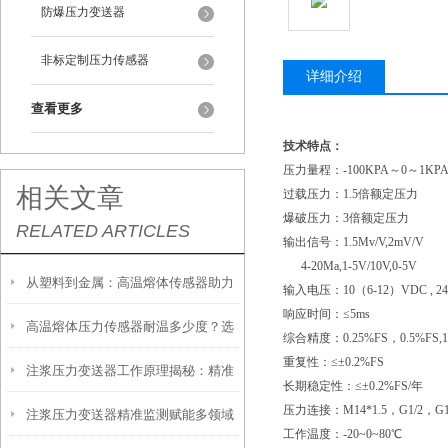
防爆压力变送器
非标定制压力传感器
详细介绍
查看更多
技术特点：
压力量程：
-100KPA～0～1KP
相关文章
过载压力：
1.5倍额定压力
爆破压力：
3倍额定压力
RELATED ARTICLES
输出信号：
1.5Mv/V,2mV/V
4-20Ma,1-5V/10V,0-5V
从塑料到金属：高温熔体传感器助力
输入电压：
10（6-12）VDC , 
响应时间：≤
5ms
高温熔体压力传感器耐温多少度？选
制造工艺效率提升
综合精度：
0.25%FS，0.5%FS,
重复性：≤±
0.2%FS
注浆压力变送器工作原理揭秘：精准
型必须知道的参数
长期稳定性：≤±
0.2%FS/年
压力连接：
M14*1.5，G1/2，G1/
注浆压力变送器精准监测赋能多领域
感知地下压力的核心技术
工作温度：
-20~0~80℃