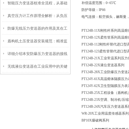
智能压力变送器校准全流程，从基础
补偿温度范围：
0~65℃
工程安全的隐形卫士
防护等级：
IP66
真空压力计工作原理全解析：从负压
操作到精准调优
电气连接：航空插头，赫斯曼
防爆无线压力变送器的作用及其在工
测量到工业监控的精密之道
PT124B-11X刚性杆系列高
PT124B-12X柔性管系列高
盾构机土压变送器安装规范：精准监
业安全中的重要性
PT124B-112刚性杆替代进
PT124B-123柔性管替代进
详细介绍本安防爆压力变送器的接线
测，安全施工的保障
PT124B-21X工业常温系列压
PT124B-22X液位变送器系列
无线液位变送器在工业应用中的关键
方法
PT124B-28X工业防爆压力变
PT124Y-61X高温熔体隔膜压
作用和价值
PT124Y-62X卫生型隔膜压力
PT124B-25X工程设备（盾
PT124B-23X空调、制冷机
/压
PT124B-24X汽车压力变送器系
WR-20X工业用温度传感器系列
BP10X爆破阀系列