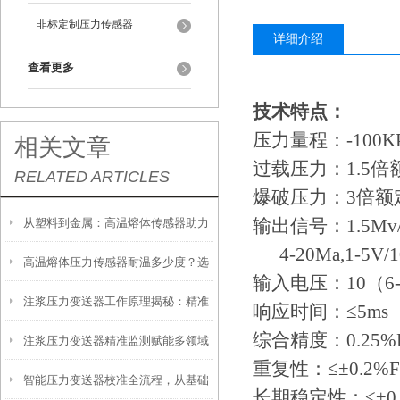
非标定制压力传感器
详细介绍
查看更多
技术特点：
压力量程：
-100
相关文章
过载压力：
1.5
RELATED ARTICLES
爆破压力：
3倍额
输出信号：
1.5Mv
从塑料到金属：高温熔体传感器助力
4-20Ma,1-5V/1
高温熔体压力传感器耐温多少度？选
制造工艺效率提升
输入电压：
10（6
注浆压力变送器工作原理揭秘：精准
型必须知道的参数
响应时间：≤
5ms
综合精度：
0.25%
注浆压力变送器精准监测赋能多领域
感知地下压力的核心技术
重复性：≤±
0.2%
智能压力变送器校准全流程，从基础
工程安全的隐形卫士
长期稳定性：≤±
0