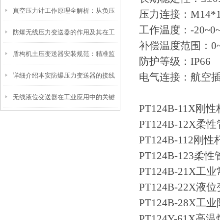
真空压力计工作原理全解析：从负压
操作到精准调优
压力连接：
M14*1
工作温度：
-20~0
防爆无线压力变送器的作用及其在工
测量到工业监控的精密之道
补偿温度范围：
0
盾构机土压变送器安装规范：精准监
业安全中的重要性
防护等级：
IP66
电气连接：航空
详细介绍本安防爆压力变送器的接线
测，安全施工的保障
无线液位变送器在工业应用中的关键
方法
PT124B-11
作用和价值
PT124B-12
PT124B-11
PT124B-12
PT124B-21
PT124B-22X
PT124B-28
PT124Y-61