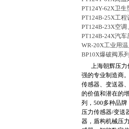
PT124Y-62X
PT124B-25
PT124B-23X
PT124B-24X
WR-20X工业用
BP10X爆破阀系
上海朝辉压力
强的专业制造商
传感器、变送器
的价值和潜在的
列，
500
多种品牌
压力传感器
/
变送
器，盾构机械压