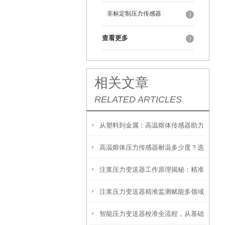
非标定制压力传感器
查看更多
相关文章
RELATED ARTICLES
从塑料到金属：高温熔体传感器助力
高温熔体压力传感器耐温多少度？选
制造工艺效率提升
注浆压力变送器工作原理揭秘：精准
型必须知道的参数
注浆压力变送器精准监测赋能多领域
感知地下压力的核心技术
智能压力变送器校准全流程，从基础
工程安全的隐形卫士