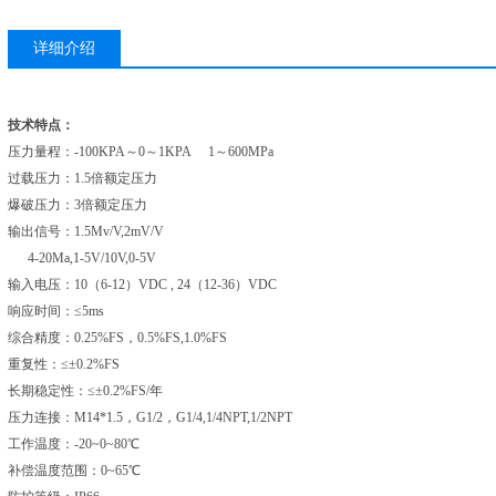
详细介绍
技术特点：
压力量程：
-100KPA～0～1KPA
1
～600MPa
过载压力：
1.5倍额定压力
爆破压力：
3倍额定压力
输出信号：
1.5Mv/V,2mV/V
4-20Ma,1-5V/10V,0-5V
输入电压：
10（6-12）VDC , 24（12-36）VDC
响应时间：≤
5ms
综合精度：
0.25%FS，0.5%FS,1.0%FS
重复性：≤±
0.2%FS
长期稳定性：≤±
0.2%FS/年
压力连接：
M14*1.5，G1/2，G1/4,1/4NPT,1/2NPT
工作温度：
-20~0~80℃
补偿温度范围：
0~65℃