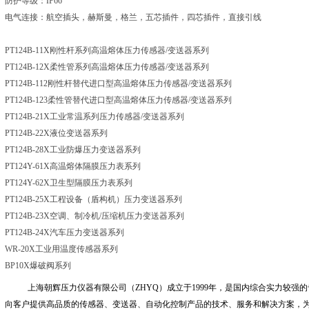
防护等级：
IP66
电气连接：航空插头，赫斯曼，格兰，五芯插件，四芯插件，直接引线
PT124B-11X刚性杆系列高温熔体压力传感器
/变送器系列
PT124B-12X柔性管系列高温熔体压力传感器
/变送器系列
PT124B-112刚性杆替代进口型高温熔体压力传感器
/变送器系列
PT124B-123柔性管替代进口型高温熔体压力传感器
/变送器系列
PT124B-21X工业常温系列压力传感器
/变送器系列
PT124B-22X液位变送器系列
PT124B-28X工业防爆压力变送器系列
PT124Y-61X高温熔体隔膜压力表系列
PT124Y-62X卫生型隔膜压力表系列
PT124B-25X工程设备（盾构机）压力变送器系列
PT124B-23X空调、制冷机
/压缩机压力变送器系列
PT124B-24X汽车压力变送器系列
WR-20X工业用温度传感器系列
BP10X爆破阀系列
上海朝辉压力仪器有限公司（
ZHYQ
）成立于
1999
年，是国内综合实力较强的
向客户提供高品质的传感器、变送器、自动化控制产品的技术、服务和解决方案，