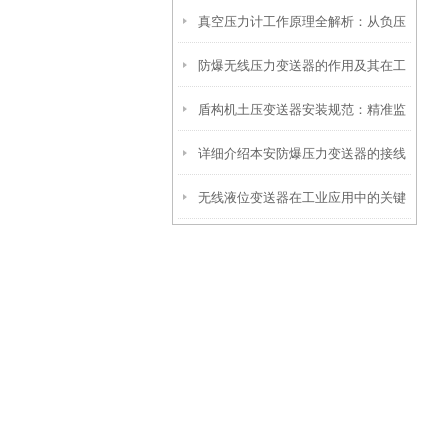
真空压力计工作原理全解析：从负压
操作到精准调优
防爆无线压力变送器的作用及其在工
测量到工业监控的精密之道
盾构机土压变送器安装规范：精准监
业安全中的重要性
详细介绍本安防爆压力变送器的接线
测，安全施工的保障
无线液位变送器在工业应用中的关键
方法
作用和价值