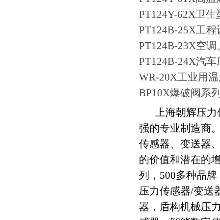
PT124Y-62X
PT124B-25
PT124B-23X
PT124B-24X
WR-20X工业用
BP10X爆破阀系
上海朝辉压力
强的专业制造商
传感器、变送器
的价值和潜在的
列，
500
多种品牌
压力传感器
/
变送
器，盾构机械压