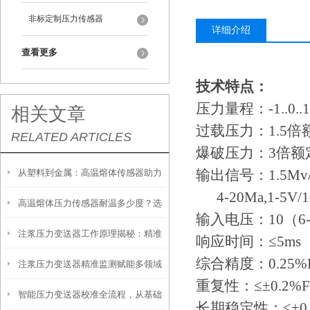
非标定制压力传感器
详细介绍
查看更多
技术特点：
压力量程：
-1..0.
相关文章
过载压力：
1.5
RELATED ARTICLES
爆破压力：
3倍额
输出信号：
1.5Mv
从塑料到金属：高温熔体传感器助力
4-20Ma,1-5V/1
高温熔体压力传感器耐温多少度？选
制造工艺效率提升
输入电压：
10（6
注浆压力变送器工作原理揭秘：精准
型必须知道的参数
响应时间：≤
5ms
综合精度：
0.25%
注浆压力变送器精准监测赋能多领域
感知地下压力的核心技术
重复性：≤±
0.2%
智能压力变送器校准全流程，从基础
工程安全的隐形卫士
长期稳定性：≤±
0