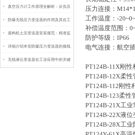
真空压力计工作原理全解析：从负压
操作到精准调优
压力连接：
M14*1
工作温度：
-20~0
防爆无线压力变送器的作用及其在工
测量到工业监控的精密之道
补偿温度范围：
0
盾构机土压变送器安装规范：精准监
业安全中的重要性
防护等级：
IP66
电气连接：航空
详细介绍本安防爆压力变送器的接线
测，安全施工的保障
无线液位变送器在工业应用中的关键
方法
PT124B-11
作用和价值
PT124B-12
PT124B-11
PT124B-12
PT124B-21
PT124B-22X
PT124B-28
PT124Y-61