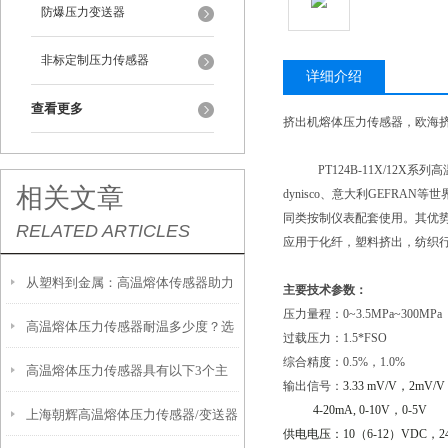
防爆压力变送器
非标定制压力传感器
详细介绍
查看更多
挤出机熔体压力传感器，欧海
PT124B-11X/1
相关文章
dynisco、意大利GEFR
同类按制仪表配套使用。其优势
RELATED ARTICLES
应用于化纤，塑料挤出，纺织
从塑料到金属：高温熔体传感器助力
主要技术参数：
压力量程：0~3.5MPa~300MPa
高温熔体压力传感器耐温多少度？选
制造工艺效率提升
过载压力：1.5*FSO
综合精度：0.5%，1.0%
高温熔体压力传感器具有以下3个主
型必须知道的参数
输出信号：
3.33 mV/V
，
2mV/V
4-20mA, 0-10V
，
0-5V
上海朝辉高温熔体压力传感器/变送器
要特点
供电电压：
10
（
6-12
）
VDC
，
2