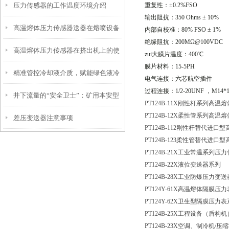
压力传感器的工作温度环境介绍
重复性：±
0.2%FSO
安装前注意事项
输出阻抗：
350 Ohms
±
10%
高温熔体压力传感器送器在熔喷设备
内部自校准：
80% FSO
±
1%
绝缘阻抗：
200M
Ω
@100VDC
高温熔体压力传感器在挤出机上的使
正确安装示意图
zui大膜片温度：
400
℃
膜片材料：
15-5PH
精准管控冷却液介质，赋能绿色液冷
用注意事项
电气连接：六芯航空插件
过程连接：
1/2-20UNF
，
M14*1
井下流量的“安全卫士”：矿用本安型
落地 CZ-D液冷设备浓度变送器
PT124B-11X刚性杆系列高
PT124B-12X柔性管系列高
差压变送器注意事项
流量变送器，守护生产每一刻！
PT124B-112刚性杆替代进
PT124B-123柔性管替代进
PT124B-21X工业常温系列压
PT124B-22X液位变送器系列
PT124B-28X工业防爆压力变
PT124Y-61X高温熔体隔膜压
PT124Y-62X卫生型隔膜压力
PT124B-25X工程设备（盾
PT124B-23X空调、制冷机
/压