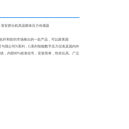
，淮安挤出机高温熔体压力传感器
橡塑、化纤和纺织市场推出的一款产品，可以跟美国
产品可与我公司N系列，G系列智能数字压力仪表及国内外
统，内部80%校准信号，安装简单，性价比高。广泛