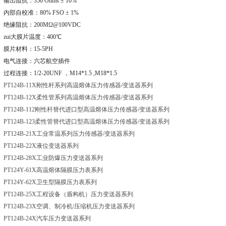
输出阻抗：
350 Ohms
±
10%
内部自校准：
80% FSO
±
1%
绝缘阻抗：
200M
Ω
@100VDC
zui大膜片温度：
400
℃
膜片材料：
15-5PH
电气连接：六芯航空插件
过程连接：
1/2-20UNF
，
M14*1.5 ,M18*1.5
PT124B-11X刚性杆系列高温熔体压力传感器
/变送器系列
PT124B-12X柔性管系列高温熔体压力传感器
/变送器系列
PT124B-112刚性杆替代进口型高温熔体压力传感器
/变送器系列
PT124B-123柔性管替代进口型高温熔体压力传感器
/变送器系列
PT124B-21X工业常温系列压力传感器
/变送器系列
PT124B-22X液位变送器系列
PT124B-28X工业防爆压力变送器系列
PT124Y-61X高温熔体隔膜压力表系列
PT124Y-62X卫生型隔膜压力表系列
PT124B-25X工程设备（盾构机）压力变送器系列
PT124B-23X空调、制冷机
/压缩机压力变送器系列
PT124B-24X汽车压力变送器系列