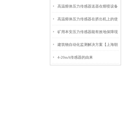
高温熔体压力传感器送器在熔喷设备
高温熔体压力传感器在挤出机上的使
正确安装示意图
矿用本安压力传感器能有效地保障现
用注意事项
建筑物自动化监测解决方案【上海朝
场人员和设备的安全
4-20mA传感器的由来
辉沉降自动化监测】