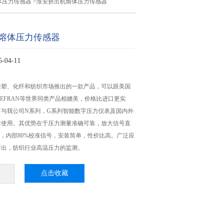
体压力传感器
>淮安挤出机熔体压力传感器
熔体压力传感器
04-11
橡塑、化纤和纺织市场推出的一款产品，可以跟美国
大利GEFRAN等世界同类产品相媲美，价格比进口更实
可与我公司N系列，G系列智能数字压力仪表及国内外
套使用。其优势在于压力测量准确可靠，放大信号直
统，内部80%校准信号，安装简单，性价比高。广泛应
挤出，纺织行业高温压力的监测。
点击收藏