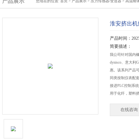
产品展示
您现在的位置:
首页
>
产品展示
>
压力传感器/变送器
>
高温熔
淮安挤出机
产品时间：2025-
简要描述：
我公司针对国内
dynisco、意
惠。该系列产品
同类按制仪表配
接进PLC控制系
用于化纤，塑料
在线咨询