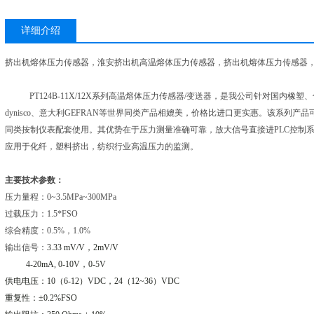
详细介绍
挤出机熔体压力传感器，淮安挤出机高温熔体压力传感器，挤出机熔体压力传感器
PT124B-11X/12X系列高温熔体压力传感器/变送器，是我公司针对国内
dynisco、意大利GEFRAN等世界同类产品相媲美，价格比进口更实惠。该系列
同类按制仪表配套使用。其优势在于压力测量准确可靠，放大信号直接进PLC控制系
应用于化纤，塑料挤出，纺织行业高温压力的监测。
主要技术参数：
压力量程：0~3.5MPa~300MPa
过载压力：1.5*FSO
综合精度：0.5%，1.0%
输出信号：
3.33 mV/V
，
2mV/V
4-20mA, 0-10V
，
0-5V
供电电压：
10
（
6-12
）
VDC
，
24
（
12~36
）
VDC
重复性：±
0.2%FSO