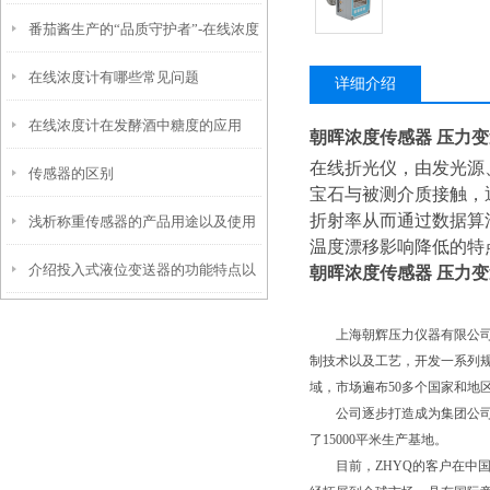
番茄酱生产的“品质守护者”-在线浓度
项
在线浓度计有哪些常见问题
计
详细介绍
在线浓度计在发酵酒中糖度的应用
朝晖浓度传感器 压力变
在线折光仪，由发光源
传感器的区别
宝石与被测介质接触，
折射率从而通过数据算
浅析称重传感器的产品用途以及使用
温度漂移影响降低的特
介绍投入式液位变送器的功能特点以
环境
朝晖浓度传感器 压力变
及调试方法
上海朝辉压力仪器有限公司
制技术以及工艺，开发一系列
域，市场遍布50多个国家和地
公司逐步打造成为集团公司
了15000平米生产基地。
目前，ZHYQ的客户在中国