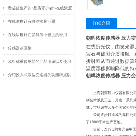
番茄酱生产的“品质守护者”-在线浓度
项
在线浓度计有哪些常见问题
计
详细介绍
在线浓度计在发酵酒中糖度的应用
朝晖浓度传感器 压力变
在线折光仪，由发光源
传感器的区别
宝石与被测介质接触，
折射率从而通过数据算
浅析称重传感器的产品用途以及使用
温度漂移影响降低的特
介绍投入式液位变送器的功能特点以
环境
朝晖浓度传感器 压力变
及调试方法
上海朝辉压力仪器有限公司
制技术以及工艺，开发一系列
域，市场遍布50多个国家和地
公司逐步打造成为集团公司
了15000平米生产基地。
目前，ZHYQ的客户在中国