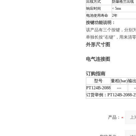
出线方式
防爆格兰出线
响应时间
< 5ms
电池使用寿命
2
年
按键功能说明：
该产品有三个按键，分别为“
单独长按“右键”，用来清
外形尺寸图
电气连接图
订购指南
型号
量程
(bar)
输
PT124B-2088
---
-
订货举例：
PT124B-2088-2
产品：