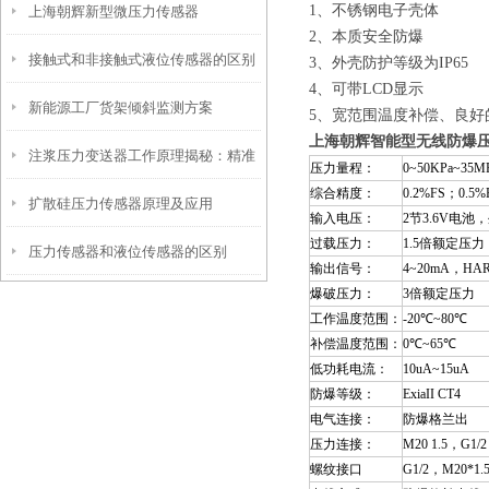
1、不锈钢电子壳体
上海朝辉新型微压力传感器
方法
2、
本质安全防爆
接触式和非接触式液位传感器的区别
3、外壳防护等级为IP65
4、可带LCD显示
新能源工厂货架倾斜监测方案
5、
宽范围温度补偿、良好
上海朝辉智能型无线防爆
注浆压力变送器工作原理揭秘：精准
压力量程：
0~50KPa~35M
综合精度：
0.2%FS
；
0.5%
扩散硅压力传感器原理及应用
感知地下压力的核心技术
输入电压
：
2
节
3.6V
电池，
过载压力：
1.5
倍额定压力
压力传感器和液位传感器的区别
输出信号：
4~20mA
，
HAR
爆破压力
：
3
倍额定压力
工作温度范围：
-20
℃
~80
℃
补偿温度范围：
0
℃
~65
℃
低功耗电流
：
10uA~15uA
防爆等级：
ExiaII CT4
电气连接：
防爆格兰出
压力连接：
M20 1.5
，
G1/2
螺纹接口
G1/2
，
M20*1.