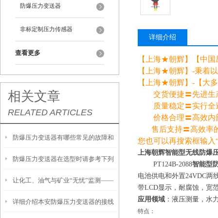
防爆压力变送器
非标定制压力传感器
详细介绍
查看更多
【上海★朝辉】【中国
【上海★朝辉】-秉着
【上海★朝辉】-【大
相关文章
交货便捷〓先进生产
质量稳定〓实行全过
RELATED ARTICLES
价格合理〓高效内部
售后支持〓高效率的，
防爆压力变送器有哪些常见的故障和
您也可以再搜索框输入
上海朝辉智能型无线防爆
防爆压力变送器在选型时请参考下列
排除方法
PT124B-2088
智能型
电池供电和外置
24VDC
两
让化工、油气与矿业“无忧”监测——
条款
带
LCD
显示，耐腐蚀，宽
应用领域
：液压测量，水
详细介绍本安防爆压力变送器的接线
PT124B-281系列防爆压力变送器
特点：