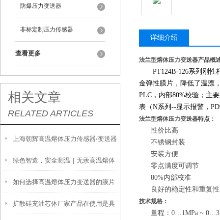
防爆压力变送器
非标定制压力传感器
详细介绍
查看更多
法兰型熔体压力变送器产品概
PT124B-126系列
金弹性膜片，降低了温漂
相关文章
PLC，内部80%校验；
表（N系列--显示报警，P
RELATED ARTICLES
法兰型熔体压力变送器特点：
性价比高
上海朝辉高温熔体压力传感器/变送器
不锈钢封装
安装方便
绿色智造，安全测温｜无汞高温熔体
安装前注意事项
零点满度可调节
80%内部校准
如何选择高温熔体压力变送器的膜片
压力变送器，重塑高温测量新标杆
良好的稳定性和重复性
技术规格：
扩散硅充油芯体厂家产品在使用是具
量程：0…1MPa ~ 0…3