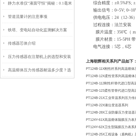
综合精度：±0.5%FS; ±
静力水准仪“液面守恒”揭秘：0.1毫米
有什么特点？
输出信号：0~5V; 0~10V;
管道流量计的注意事项
级沉降如何被精准捕捉
供电电压：24（12-36）
过程连接：法兰安装
铁塔、变电站自动化监测解决方案
膜片温度：350℃（ zui
膜片材质：15-5PH 
传感器芯体介绍
【沉降监测系统厂家】
电气连接：5芯，6芯
压力传感器在注塑机上的选型和安装
上海朝辉相关系列产品如下
PT124B-11X
刚性杆系列高温熔体
高温熔体压力传感器耐温多少度？选
PT124B-12X
柔性管系列高温熔体
PT124B-112
刚性杆替代进口型高
型必须知道的参数
PT124B-123
柔性管替代进口型高
PT124B-21X
工业常温系列压力传
PT124B-22X
液位变送器系列
PT124B-28X
工业防爆压力变送器
PT124Y-61X
高温熔体隔膜压力表
PT124Y-62X
卫生型隔膜压力表系
PT124B-25X
工程设备（盾构机）