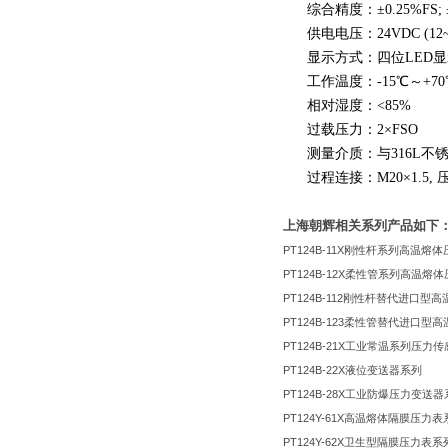
综合精度：±0.25%FS; ±0.
供电电压：24VDC (12~3
显示方式：四位LED显
工作温度：-15℃～+70
相对湿度：<85%
过载压力：2×FSO
测量介质：与316L不
过程连接：M20×1.5,
上海朝辉相关系列产品如下
PT124B-11X
刚性杆系列高温熔体
PT124B-12X
柔性管系列高温熔体
PT124B-112
刚性杆替代进口型高
PT124B-123
柔性管替代进口型高
PT124B-21X
工业常温系列压力传
PT124B-22X
液位变送器系列
PT124B-28X
工业防爆压力变送器
PT124Y-61X
高温熔体隔膜压力表
PT124Y-62X
卫生型隔膜压力表系