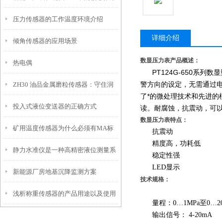
压力传感器的工作温度环境介绍
详细介绍
倾角传感器的应用场景
数显压力表产品概述：
热电偶
PT124G-650
警方向的设定，无需通过
ZH30 油品金属磨粒传感器：守住润
了*的微处理技术和先进的
投入式液位变送器的正确方式
滑系统安全，让设备隐患 “无处藏”
读。耐腐蚀，抗震动，可
数显压力表特点：
矿用温度传感器为什么必须有MA标
抗震动
精度高，功耗低
静力水准仪是一种高精密液位测量系
志？没有这个证，下井就是违法！
稳定性强
LED显示
新能源厂房地基沉降监测方案
统
技术规格：
浅析称重传感器的产品用途以及使用
量程：0…1MPa至0…20
输出信号： 4-20mA
环境