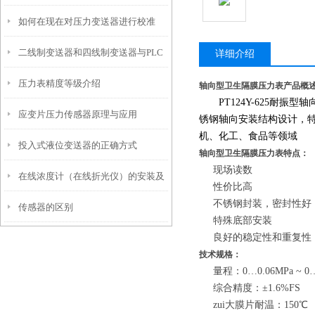
如何在现在对压力变送器进行校准
二线制变送器和四线制变送器与PLC
详细介绍
压力表精度等级介绍
的连接方法指南
轴向型卫生隔膜压力表产品概
PT124Y-625耐振
应变片压力传感器原理与应用
锈钢轴向安装结构设计，
机、化工、食品等领域
投入式液位变送器的正确方式
轴向型卫生隔膜压力表特点：
现场读数
在线浓度计（在线折光仪）的安装及
性价比高
不锈钢封装，密封性好
传感器的区别
使用
特殊底部安装
良好的稳定性和重复性
技术规格：
量程：0…0.06MPa ~ 0…
综合精度：±1.6%FS
zui大膜片耐温：150℃