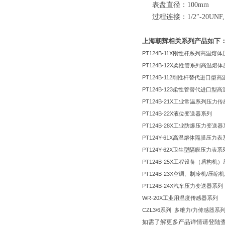
表盘直径：100mm
过程连接：1/2″-20UNF, 
上海朝辉相关系列产品如下
PT124B-11X
刚性杆系列高温熔体
PT124B-12X
柔性管系列高温熔体
PT124B-112
刚性杆替代进口型高
PT124B-123
柔性管替代进口型高
PT124B-21X
工业常温系列压力传
PT124B-22X
液位变送器系列
PT124B-28X
工业防爆压力变送器
PT124Y-61X
高温熔体隔膜压力表
PT124Y-62X
卫生型隔膜压力表系
PT124B-25X
工程设备（盾构机）
PT124B-23X
空调、制冷机
/
压缩机
PT124B-24X
汽车压力变送器系列
WR-20X
工业用温度传感器系列
CZL3/6
系列
多维力
/
力传感器系
如需了解更多产品详情请登陆查看：http://