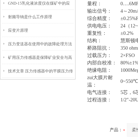
GND-15乳化液浓度仪在煤矿中的应
量程：
0….6MP
输出信号：
4
～
20m
射频导纳是什么工作原理
用
综合精度：
±0.25%F
供电电压：
24
（
12~
应变片原理
重复性：
±0.2%
结构：
慧斯顿
压力变送器在使用中的故障处理方法
桥路阻抗：
350 oh
过载压力：
2×FSO
矿用压力传感器是保障矿业安全与高
内部自校准：
80%±1
绝缘电阻：
1000Me
技术文章 压力传感器中的平膜压力传
效生产的关键装备
zui大膜片耐
0~
550
℃
温：
感器
电气连接：
5
芯，
6
过程连接：
1/2″-20
产品：