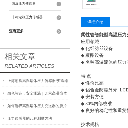
防爆压力变送器
非标定制压力传感器
详细介绍
查看更多
柔性管智能型高温压力
应用领域
◆
化纤纺丝设备
相关文章
◆
聚酯设备
◆
名种高温流体的压力
RELATED ARTICLES
特
点
上海朝辉高温熔体压力传感器/变送器
◆
性价比高
◆
铝合金防爆外壳
, LC
绿色智造，安全测温｜无汞高温熔体
安装前注意事项
◆
安装方便
◆
80%
内部校准
如何选择高温熔体压力变送器的膜片
压力变送器，重塑高温测量新标杆
◆
良好的稳定性和重复
压力传感器的八种测量方法
技术规格