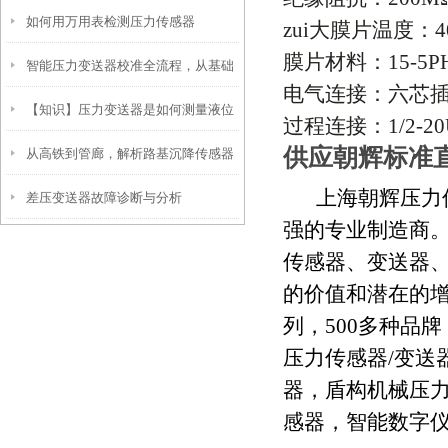
如何用万用表检测压力传感器
些特点是你必须要掌握的
zui大膜片温度：
4
膜片材料：
15-5P
智能压力变送器校准全流程，从基础
电气连接：六芯
【知识】压力变送器是如何测量液位
操作到精准调优
过程连接：
1/2-2
供应朝辉标准
从高铁到管廊，解析路基沉降传感器
的？
上海朝辉压力
差压变送器故障诊断与分析
的全域应用
强的专业制造商
传感器、变送器
的价值和潜在的
列，
500
多种品牌
压力传感器
/
变送
器，盾构机械压
感器，智能数字