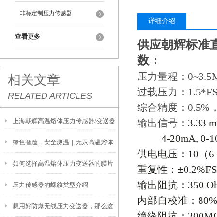
非标定制压力传感器
详细介绍
查看更多
供应朝辉标准
数：
压力量程：0~3.5M
相关文章
过载压力：1.5*F
RELATED ARTICLES
综合精度：0.5%，
上海朝辉高温熔体压力传感器/变送器
输出信号：
3.33 
4-20mA, 0-1
绿色智造，安全测温｜无汞高温熔体
安装前注意事项
供电电压：
10
（
6
如何选择高温熔体压力变送器的膜片
压力变送器，重塑高温测量新标杆
重复性：±
0.2%F
输出阻抗：
350 O
压力传感器的螺纹类型介绍
内部自校准：
80%
想用好防爆无线压力变送器，那么这
绝缘阻抗：
200M