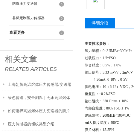
防爆压力变送器
非标定制压力传感器
详细介绍
查看更多
主要技术参数：
压力量程：0~3.5MPa~300MPa
相关文章
过载压力：1.5*FSO
综合精度：0.5%，1.0%
RELATED ARTICLES
输出信号：
3.33 mV/V
，
2mV/V
4-20mA, 0-10V
，
0-5V
上海朝辉高温熔体压力传感器/变送器
供电电压：
10
（
6-12
）
VDC
，
2
重复性：±
0.2%FSO
绿色智造，安全测温｜无汞高温熔体
安装前注意事项
输出阻抗：
350 Ohms
±
10%
内部自校准：
80% FSO
±
1%
如何选择高温熔体压力变送器的膜片
压力变送器，重塑高温测量新标杆
绝缘阻抗：
200M
Ω
@100VDC
zui大膜片温度：
400
℃
压力传感器的螺纹类型介绍
膜片材料：
15-5PH