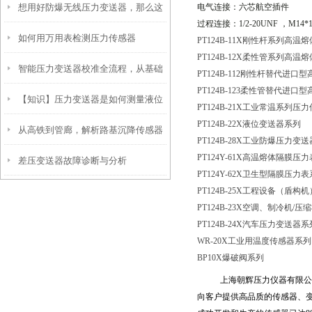
想用好防爆无线压力变送器，那么这
电气连接：六芯航空插件
过程连接：
1/2-20UNF
，
M14*1
如何用万用表检测压力传感器
些特点是你必须要掌握的
PT124B-11X刚性杆系列高
PT124B-12X柔性管系列高
智能压力变送器校准全流程，从基础
PT124B-112刚性杆替代进
PT124B-123柔性管替代进
【知识】压力变送器是如何测量液位
操作到精准调优
PT124B-21X工业常温系列压
PT124B-22X液位变送器系列
从高铁到管廊，解析路基沉降传感器
的？
PT124B-28X工业防爆压力变
PT124Y-61X高温熔体隔膜压
差压变送器故障诊断与分析
的全域应用
PT124Y-62X卫生型隔膜压力
PT124B-25X工程设备（盾
PT124B-23X空调、制冷机
/压
PT124B-24X汽车压力变送器系
WR-20X工业用温度传感器系列
BP10X爆破阀系列
上海朝辉压力仪器有限公
向客户提供高品质的传感器、