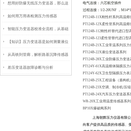
想用好防爆无线压力变送器，那么这
电气连接：六芯航空插件
过程连接：
1/2-20UNF
，
M14*1
如何用万用表检测压力传感器
些特点是你必须要掌握的
PT124B-11X刚性杆系列高
PT124B-12X柔性管系列高
智能压力变送器校准全流程，从基础
PT124B-112刚性杆替代进
PT124B-123柔性管替代进
【知识】压力变送器是如何测量液位
操作到精准调优
PT124B-21X工业常温系列压
PT124B-22X液位变送器系列
从高铁到管廊，解析路基沉降传感器
的？
PT124B-28X工业防爆压力变
PT124Y-61X高温熔体隔膜压
差压变送器故障诊断与分析
的全域应用
PT124Y-62X卫生型隔膜压力
PT124B-25X工程设备（盾
PT124B-23X空调、制冷机
/压
PT124B-24X汽车压力变送器系
WR-20X工业用温度传感器系列
BP10X爆破阀系列
上海朝辉压力仪器有限公
向客户提供高品质的传感器、