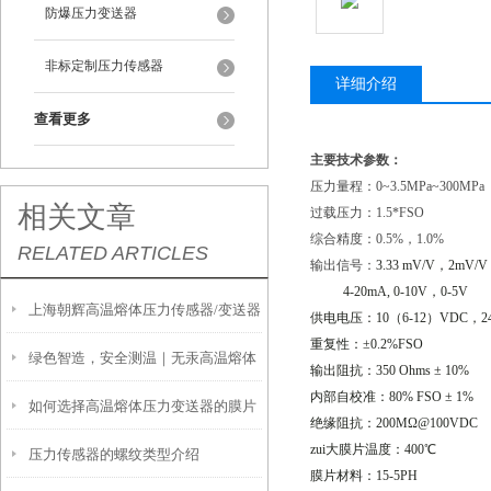
防爆压力变送器
非标定制压力传感器
详细介绍
查看更多
主要技术参数：
压力量程：0~3.5MPa~300MPa
相关文章
过载压力：1.5*FSO
综合精度：0.5%，1.0%
RELATED ARTICLES
输出信号：
3.33 mV/V
，
2mV/V
4-20mA, 0-10V
，
0-5V
上海朝辉高温熔体压力传感器/变送器
供电电压：
10
（
6-12
）
VDC
，
2
重复性：±
0.2%FSO
绿色智造，安全测温｜无汞高温熔体
安装前注意事项
输出阻抗：
350 Ohms
±
10%
内部自校准：
80% FSO
±
1%
如何选择高温熔体压力变送器的膜片
压力变送器，重塑高温测量新标杆
绝缘阻抗：
200M
Ω
@100VDC
zui大膜片温度：
400
℃
压力传感器的螺纹类型介绍
膜片材料：
15-5PH