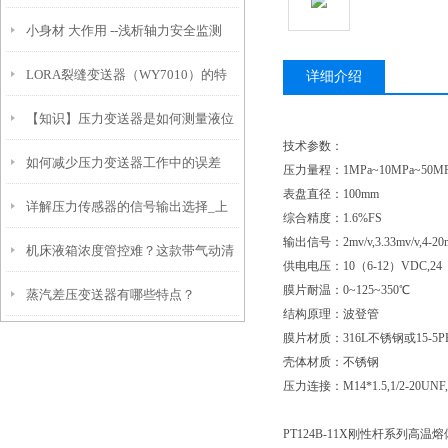
小身材 大作用 --浅析轴力安全监测
效生产的关键装备
LORA裂缝变送器（WY7010）的特
详细介绍
【知识】压力变送器是如何测量液位
点和安装注意事项
技术参数：
如何减少压力变送器工作中的误差
的？
压力量程：
1MPa~10MPa~50MP
表盘直径：
100mm
详解压力传感器的信号输出选择_上
综合精度：
1.6%FS
输出信号：
2mv/v,3.33mv/v,
机床液箱浓度管控难？这款带气动清
海朝辉
供电电压：
10（6-12）VDC,24
膜片耐温：
0~125~350℃
蒸汽差压变送器有哪些特点？
洗的在线浓度变送器，省心又精准！
结构原理：波登管
膜片材质：
316L不锈钢或15-5P
壳体材质：不锈钢
压力连接：
M14*1.5,1/2-2
PT124B-11X刚性杆系列高