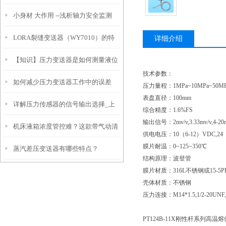
小身材 大作用 --浅析轴力安全监测
效生产的关键装备
LORA裂缝变送器（WY7010）的特
详细介绍
【知识】压力变送器是如何测量液位
点和安装注意事项
技术参数：
如何减少压力变送器工作中的误差
的？
压力量程：
1MPa~10MPa~50MP
表盘直径：
100mm
详解压力传感器的信号输出选择_上
综合精度：
1.6%FS
输出信号：
2mv/v,3.33mv/v,
机床液箱浓度管控难？这款带气动清
海朝辉
供电电压：
10（6-12）VDC,24
膜片耐温：
0~125~350℃
蒸汽差压变送器有哪些特点？
洗的在线浓度变送器，省心又精准！
结构原理：波登管
膜片材质：
316L不锈钢或15-5P
壳体材质：不锈钢
压力连接：
M14*1.5,1/2-2
PT124B-11X刚性杆系列高