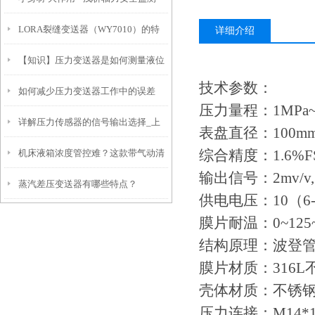
LORA裂缝变送器（WY7010）的特
详细介绍
【知识】压力变送器是如何测量液位
点和安装注意事项
技术参数：
如何减少压力变送器工作中的误差
的？
压力量程：
1MPa
详解压力传感器的信号输出选择_上
表盘直径：
100m
综合精度：
1.6%F
机床液箱浓度管控难？这款带气动清
海朝辉
输出信号：
2mv/
蒸汽差压变送器有哪些特点？
洗的在线浓度变送器，省心又精准！
供电电压：
10（6
膜片耐温：
0~125
结构原理：波登
膜片材质：
316L
壳体材质：不锈
压力连接：
M14*