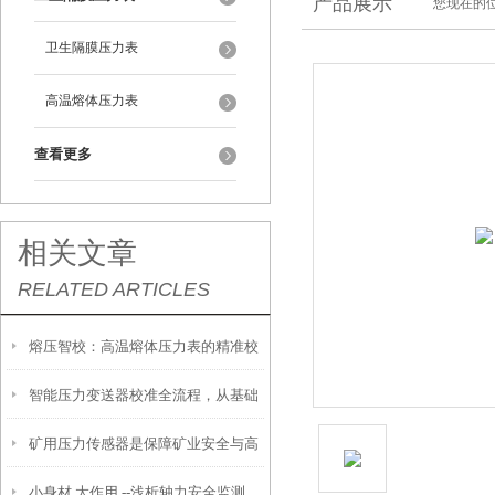
产品展示
您现在的位
卫生隔膜压力表
高温熔体压力表
查看更多
相关文章
RELATED ARTICLES
熔压智校：高温熔体压力表的精准校
智能压力变送器校准全流程，从基础
准技术
矿用压力传感器是保障矿业安全与高
操作到精准调优
小身材 大作用 --浅析轴力安全监测
效生产的关键装备