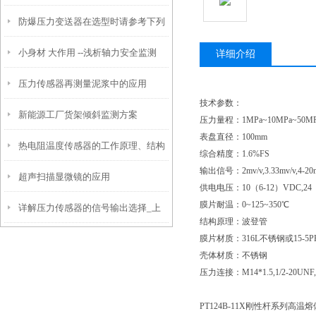
防爆压力变送器在选型时请参考下列
小身材 大作用 --浅析轴力安全监测
条款
详细介绍
压力传感器再测量泥浆中的应用
技术参数：
新能源工厂货架倾斜监测方案
压力量程：
1MPa~10MPa~50MP
表盘直径：
100mm
热电阻温度传感器的工作原理、结构
综合精度：
1.6%FS
输出信号：
2mv/v,3.33mv/v,
超声扫描显微镜的应用
和基本特性
供电电压：
10（6-12）VDC,24
膜片耐温：
0~125~350℃
详解压力传感器的信号输出选择_上
结构原理：波登管
膜片材质：
316L不锈钢或15-5P
海朝辉
壳体材质：不锈钢
压力连接：
M14*1.5,1/2-2
PT124B-11X刚性杆系列高