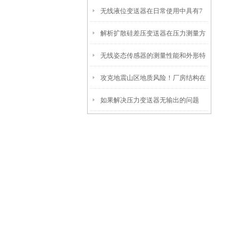
无线液位变送器在日常使用中具有7
工业油液监测的感知革命
解析扩散硅差压变送器在压力测量方
大功能
无线姿态传感器的测量性能和外形特
面的应用优势
攻克地震山区地质风险！厂房结构在
点
如果解决压力变送器无输出的问题
线安全监测解决方案应用