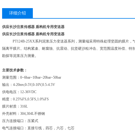
详细介绍
供应长沙注浆传感器 盾构机专用变送器
供应长沙注浆传感器 盾构机专用变送器
PT124B-25XX系列泥浆压力变送器系列，测量端采用特殊处理坚固的膜片
隔离平膜片。结构紧凑、耐腐蚀、抗震动、抗坚硬沙粒冲击、宽范围温度补偿、特
勘探等泥浆压力测量。
主要技术参数：
测量范围：
0~6bar~10bar~20bar~50bar
输出：
4-20mv,0-5V,0-10V,0.5-4.5V
供电电压：
12-36VDC
精度：
0.25%FS,0.5FS,1.0%FS
膜片材质：
316L
外壳材料：
304,304L不锈钢
压力连接端口：压紧式
电气连接端口：直接引线，四芯，六芯，七芯