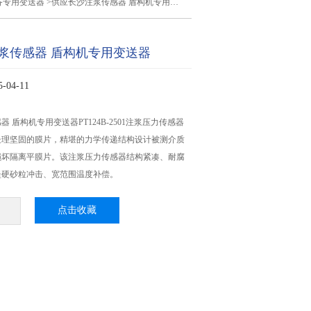
备专用变送器
>供应长沙注浆传感器 盾构机专用变送器
浆传感器 盾构机专用变送器
04-11
 盾构机专用变送器PT124B-2501注浆压力传感器
处理坚固的膜片，精堪的力学传递结构设计被测介质
损坏隔离平膜片。该注浆压力传感器结构紧凑、耐腐
坚硬砂粒冲击、宽范围温度补偿。
点击收藏