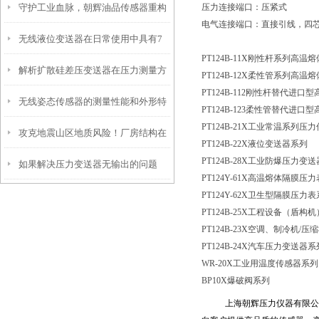
守护工业血脉，朝辉油品传感器重构
压力连接端口：压紧式
正确安装示意图
电气连接端口：直接引线，四
无线液位变送器在日常使用中具有7
工业油液监测的感知革命
PT124B-11X刚性杆系列高
解析扩散硅差压变送器在压力测量方
大功能
PT124B-12X柔性管系列高
PT124B-112刚性杆替代进
无线姿态传感器的测量性能和外形特
面的应用优势
PT124B-123柔性管替代进
PT124B-21X工业常温系列压
攻克地震山区地质风险！厂房结构在
点
PT124B-22X液位变送器系列
PT124B-28X工业防爆压力变
如果解决压力变送器无输出的问题
线安全监测解决方案应用
PT124Y-61X高温熔体隔膜压
PT124Y-62X卫生型隔膜压力
PT124B-25X工程设备（盾
PT124B-23X空调、制冷机
/压
PT124B-24X汽车压力变送器系
WR-20X工业用温度传感器系列
BP10X爆破阀系列
上海朝辉压力仪器有限公