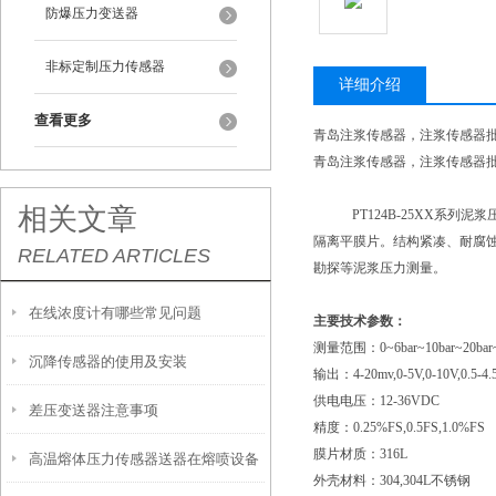
防爆压力变送器
非标定制压力传感器
详细介绍
查看更多
青岛注浆传感器，注浆传感器
青岛注浆传感器，注浆传感器
相关文章
PT124B-25XX
隔离平膜片。结构紧凑、耐腐
RELATED ARTICLES
勘探等泥浆压力测量。
在线浓度计有哪些常见问题
主要技术参数：
测量范围：
0~6bar~10bar~20bar
沉降传感器的使用及安装
输出：
4-20mv,0-5V,0-10V,0.5-4
供电电压：
12-36VDC
差压变送器注意事项
精度：
0.25%FS,0.5FS,1.0%FS
膜片材质：
316L
高温熔体压力传感器送器在熔喷设备
外壳材料：
304,304L不锈钢