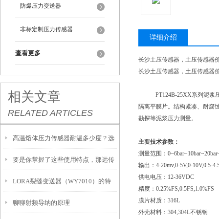
防爆压力变送器
非标定制压力传感器
详细介绍
查看更多
长沙土压传感器，土压传感器
长沙土压传感器，土压传感器
相关文章
PT124B-25XX
隔离平膜片。结构紧凑、耐腐
RELATED ARTICLES
勘探等泥浆压力测量。
高温熔体压力传感器耐温多少度？选
主要技术参数：
测量范围：
0~6bar~10bar~20bar
要是你掌握了这些使用特点，那远传
型必须知道的参数
输出：
4-20mv,0-5V,0-10V,0.5-4
供电电压：
12-36VDC
LORA裂缝变送器（WY7010）的特
差压变送器的效率将翻倍增长
精度：
0.25%FS,0.5FS,1.0%FS
膜片材质：
316L
聊聊射频导纳的原理
点和安装注意事项
外壳材料：
304,304L不锈钢