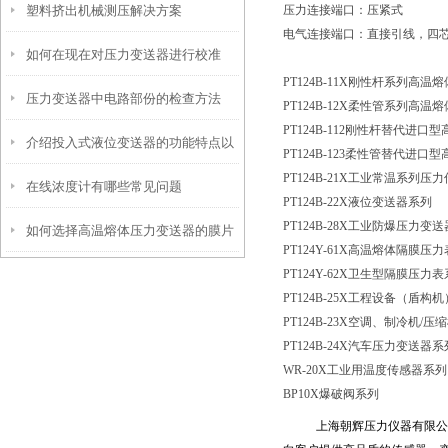
塑料挤出机械测压解决方案
压力连接端口：压紧式
电气连接端口：直接引线，四
如何在现在对压力变送器进行校准
PT124B-11X刚性杆系列高
压力变送器中电路部份的检查方法
PT124B-12X柔性管系列高
PT124B-112刚性杆替代进
介绍投入式液位变送器的功能特点以
PT124B-123柔性管替代进
PT124B-21X工业常温系列压
在线浓度计有哪些常见问题
及调试方法
PT124B-22X液位变送器系列
PT124B-28X工业防爆压力变
如何选择高温熔体压力变送器的膜片
PT124Y-61X高温熔体隔膜压
PT124Y-62X卫生型隔膜压力
PT124B-25X工程设备（盾
PT124B-23X空调、制冷机
/压
PT124B-24X汽车压力变送器系
WR-20X工业用温度传感器系列
BP10X爆破阀系列
上海朝辉压力仪器有限公