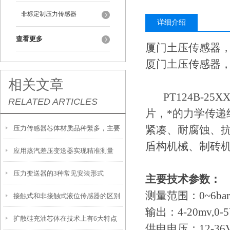
非标定制压力传感器
详细介绍
查看更多
厦门土压传感器
厦门土压传感器
相关文章
PT124B-
RELATED ARTICLES
片，*的力学传
紧凑、耐腐蚀、
压力传感器芯体材质品种繁多，主要
盾构机械、制砖
应用蒸汽差压变送器实现精准测量
有以下几种！
压力变送器的3种常见安装形式
主要技术参数：
测量范围：
0~6bar
接触式和非接触式液位传感器的区别
输出：
4-20mv,0-5
扩散硅充油芯体在技术上有6大特点
供电电压：
12-36