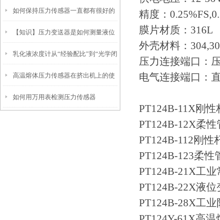
如何保持压力传感器一直都有很好的
精度：
0.25%FS,0
膜片材质：
316L
【知识】压力变送器是如何测量液位
稳定性
外壳材料：
304,
乳化液浓度计从“经验配比”到“光学闭
的？
压力连接端口：
电气连接端口：
高温熔体压力传感器在挤出机上的使
环”的工艺升级
如何用万用表检测压力传感器
用注意事项
PT124B-11
PT124B-12
PT124B-11
PT124B-12
PT124B-21
PT124B-22X
PT124B-28
PT124Y-61