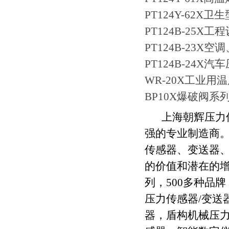
PT124Y-62X
PT124B-25
PT124B-23X
PT124B-24X
WR-20X工业用
BP10X爆破阀系
上海朝辉压力
强的专业制造商
传感器、变送器
的价值和潜在的
列，
500
多种品牌
压力传感器
/
变送
器，盾构机械压