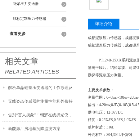
防爆压力变送器
非标定制压力传感器
详细介绍
查看更多
成都泥浆压力传感器，成都泥
成都泥浆压力传感器，成都泥
相关文章
PT124B-25XX
隔离平膜片。结构紧凑、耐腐
RELATED ARTICLES
勘探等泥浆压力测量。
解析单晶硅差压变送器的工作原理及
主要技术参数：
测量范围：
0~6bar~10bar~20bar
无线姿态传感器的测量性能和外形特
性能特点
输出：
4-20mv,0-5V,0-10V,0.5-4
供电电压：
12-36VDC
告别“盲人摸象”！朝辉在线折光仪，
点
精度：
0.25%FS,0.5FS,1.0%FS
膜片材质：
316L
新能源厂房地基沉降监测方案
让机床切削液浓度尽在“掌”握，省心
外壳材料：
304,304L不锈钢