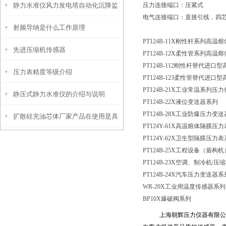
静力水准仪风力发电塔自动化沉降监
压力连接端口：压紧式
省钱省刀具！
电气连接端口：直接引线，四
射频导纳是什么工作原理
测
PT124B-11X刚性杆系列高
先进压缩机传感器
PT124B-12X柔性管系列高
PT124B-112刚性杆替代进
压力表精度等级介绍
PT124B-123柔性管替代进
PT124B-21X工业常温系列压
静压式静力水准仪的介绍与说明
PT124B-22X液位变送器系列
PT124B-28X工业防爆压力变
扩散硅充油芯体厂家产品在使用是具
PT124Y-61X高温熔体隔膜压
PT124Y-62X卫生型隔膜压力
有什么特点？
PT124B-25X工程设备（盾
PT124B-23X空调、制冷机
/压
PT124B-24X汽车压力变送器系
WR-20X工业用温度传感器系列
BP10X爆破阀系列
上海朝辉压力仪器有限公