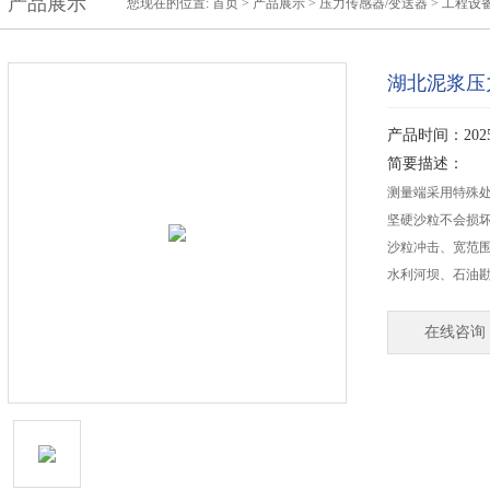
产品展示
您现在的位置:
首页
>
产品展示
>
压力传感器/变送器
>
工程设
湖北泥浆压
产品时间：2025-
简要描述：
测量端采用特殊
坚硬沙粒不会损
沙粒冲击、宽范
水利河坝、石油
在线咨询