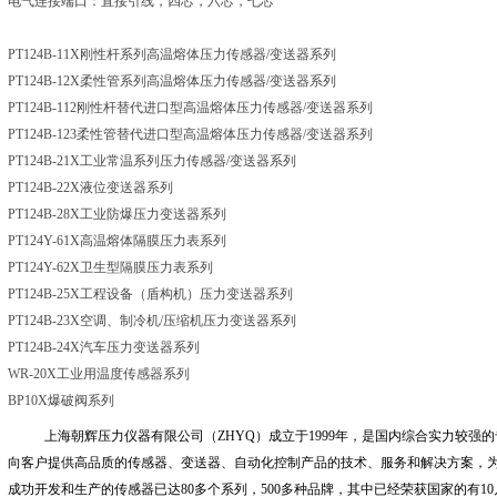
电气连接端口：直接引线，四芯，六芯，七芯
PT124B-11X刚性杆系列高温熔体压力传感器
/变送器系列
PT124B-12X柔性管系列高温熔体压力传感器
/变送器系列
PT124B-112刚性杆替代进口型高温熔体压力传感器
/变送器系列
PT124B-123柔性管替代进口型高温熔体压力传感器
/变送器系列
PT124B-21X工业常温系列压力传感器
/变送器系列
PT124B-22X液位变送器系列
PT124B-28X工业防爆压力变送器系列
PT124Y-61X高温熔体隔膜压力表系列
PT124Y-62X卫生型隔膜压力表系列
PT124B-25X工程设备（盾构机）压力变送器系列
PT124B-23X空调、制冷机
/压缩机压力变送器系列
PT124B-24X汽车压力变送器系列
WR-20X工业用温度传感器系列
BP10X爆破阀系列
上海朝辉压力仪器有限公司（
ZHYQ
）成立于
1999
年，是国内综合实力较强的
向客户提供高品质的传感器、变送器、自动化控制产品的技术、服务和解决方案，
成功开发和生产的传感器已达
80
多个系列，
500
多种品牌，其中已经荣获国家的有
10