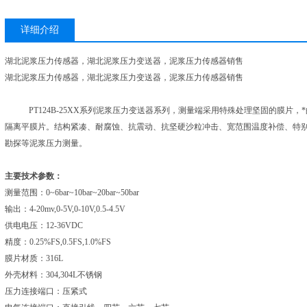
详细介绍
湖北泥浆压力传感器，湖北泥浆压力变送器，泥浆压力传感器销售
湖北泥浆压力传感器，湖北泥浆压力变送器，泥浆压力传感器销售
PT124B-25XX系列泥浆压力变送器系列，测量端采用特殊处理坚固的膜片
隔离平膜片。结构紧凑、耐腐蚀、抗震动、抗坚硬沙粒冲击、宽范围温度补偿、特
勘探等泥浆压力测量。
主要技术参数：
测量范围：
0~6bar~10bar~20bar~50bar
输出：
4-20mv,0-5V,0-10V,0.5-4.5V
供电电压：
12-36VDC
精度：
0.25%FS,0.5FS,1.0%FS
膜片材质：
316L
外壳材料：
304,304L不锈钢
压力连接端口：压紧式