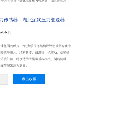
备专用变送器
>湖北泥浆压力传感器，湖北泥浆压力变送器
力传感器，湖北泥浆压力变送器
04-11
处理坚固的膜片，*的力学传递结构设计使被测介质中
坏隔离平膜片。结构紧凑、耐腐蚀、抗震动、抗坚硬
围温度补偿、特别适用于隧道盾构机械、制砖机械、
勘探等泥浆压力测量。
点击收藏