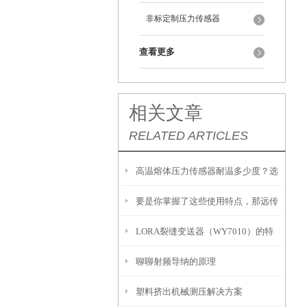
非标定制压力传感器
查看更多
相关文章
RELATED ARTICLES
高温熔体压力传感器耐温多少度？选
要是你掌握了这些使用特点，那远传
型必须知道的参数
LORA裂缝变送器（WY7010）的特
差压变送器的效率将翻倍增长
聊聊射频导纳的原理
点和安装注意事项
塑料挤出机械测压解决方案