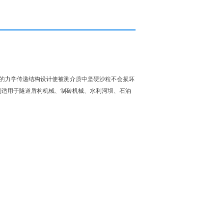
，*的力学传递结构设计使被测介质中坚硬沙粒不会损坏
别适用于隧道盾构机械、制砖机械、水利河坝、石油